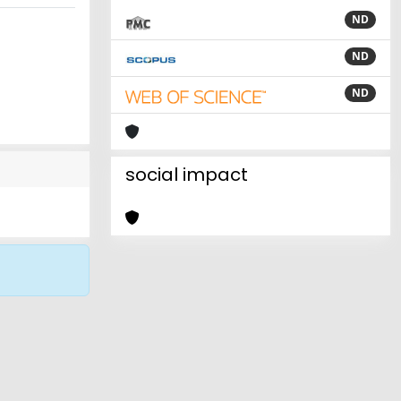
ND
ND
ND
social impact