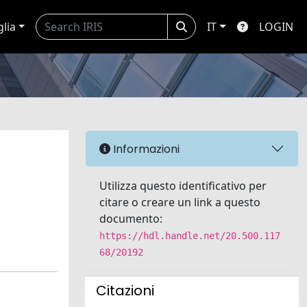
glia
IT
LOGIN
Informazioni
Utilizza questo identificativo per
citare o creare un link a questo
documento:
https://hdl.handle.net/20.500.117
68/20192
Citazioni