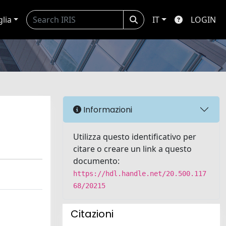
glia
IT
LOGIN
Informazioni
Utilizza questo identificativo per
citare o creare un link a questo
documento:
https://hdl.handle.net/20.500.117
68/20215
Citazioni