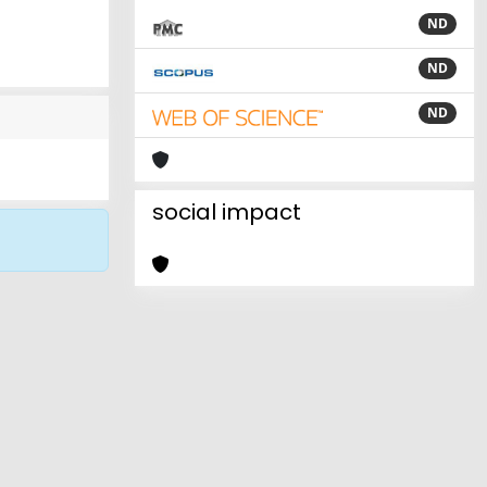
ND
ND
ND
social impact