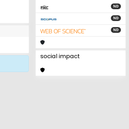
ND
ND
ND
social impact