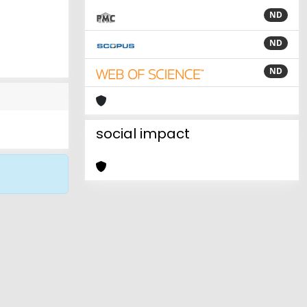
ND
ND
ND
social impact