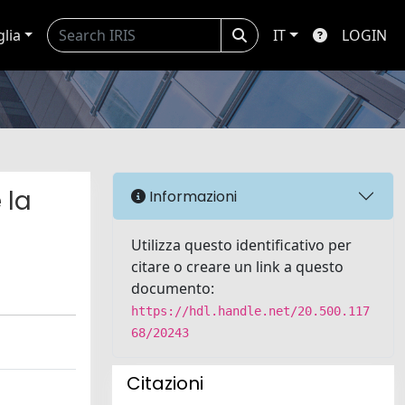
glia
IT
LOGIN
 la
Informazioni
Utilizza questo identificativo per
citare o creare un link a questo
documento:
https://hdl.handle.net/20.500.117
68/20243
Citazioni