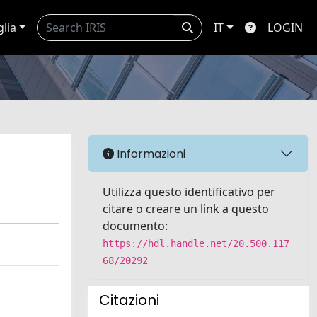
glia
IT
LOGIN
Informazioni
Utilizza questo identificativo per
citare o creare un link a questo
documento:
https://hdl.handle.net/20.500.117
68/20292
Citazioni