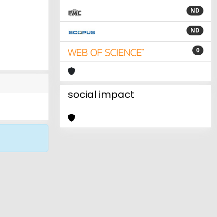
ND
ND
0
social impact