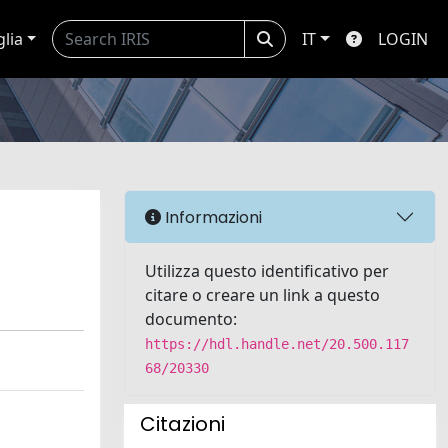
glia
IT
LOGIN
Informazioni
Utilizza questo identificativo per
citare o creare un link a questo
documento:
https://hdl.handle.net/20.500.117
68/20330
Citazioni