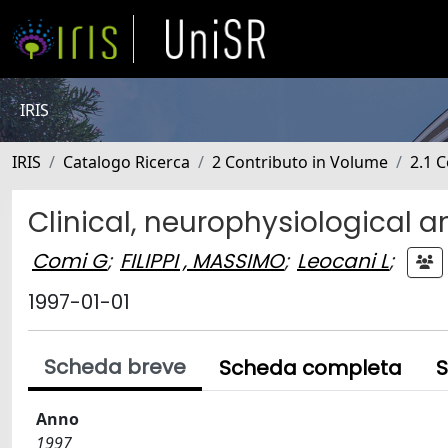
IRIS
IRIS
Catalogo Ricerca
2 Contributo in Volume
2.1 C
Clinical, neurophysiological a
Comi G
;
FILIPPI , MASSIMO
;
Leocani L
;
1997-01-01
Scheda breve
Scheda completa
S
Anno
1997