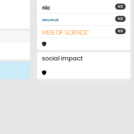
ND
ND
ND
social impact