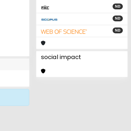
ND
ND
ND
social impact