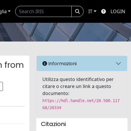
glia
IT
LOGIN
m from
Informazioni
Utilizza questo identificativo per
citare o creare un link a questo
documento:
https://hdl.handle.net/20.500.117
68/20334
Citazioni