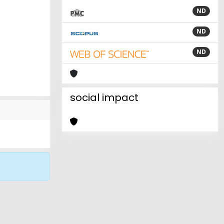
ND
ND
ND
social impact