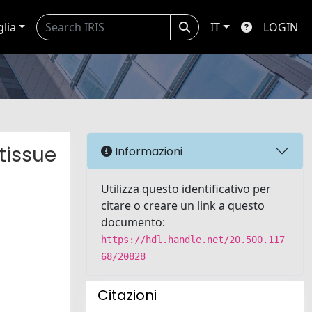
glia
IT
LOGIN
tissue
Informazioni
Utilizza questo identificativo per
citare o creare un link a questo
documento:
https://hdl.handle.net/20.500.117
68/20828
Citazioni