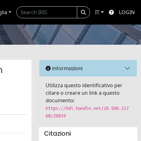
glia
IT
LOGIN
n
Informazioni
Utilizza questo identificativo per
citare o creare un link a questo
documento:
https://hdl.handle.net/20.500.117
68/20834
Citazioni