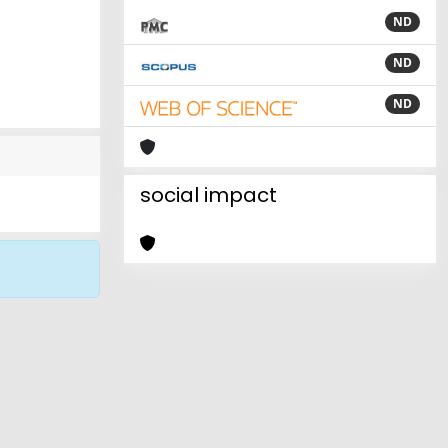
ND
ND
ND
social impact