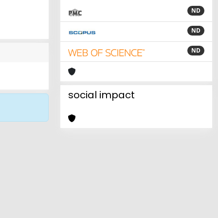
ND
ND
ND
social impact