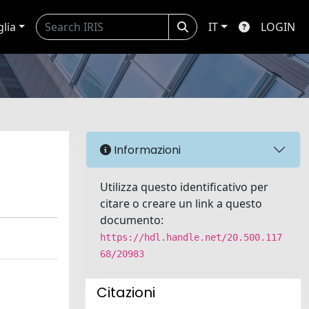
glia
IT
LOGIN
Informazioni
Utilizza questo identificativo per
citare o creare un link a questo
documento:
https://hdl.handle.net/20.500.117
68/20983
Citazioni