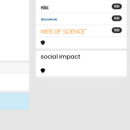
ND
ND
ND
social impact