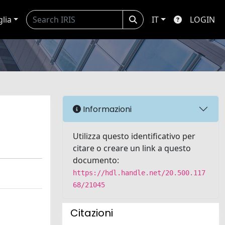
glia
IT
LOGIN
Informazioni
Utilizza questo identificativo per
citare o creare un link a questo
documento:
https://hdl.handle.net/20.500.117
68/21045
Citazioni