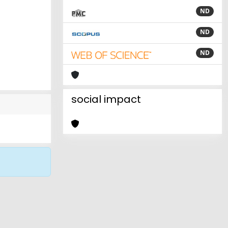
ND
ND
ND
social impact