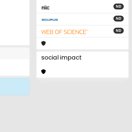
ND
ND
ND
social impact