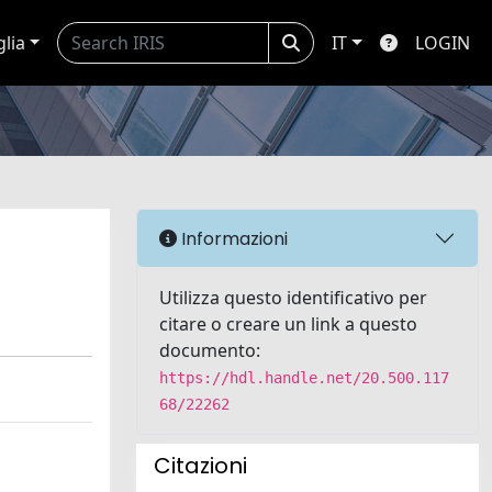
glia
IT
LOGIN
Informazioni
Utilizza questo identificativo per
citare o creare un link a questo
documento:
https://hdl.handle.net/20.500.117
68/22262
Citazioni