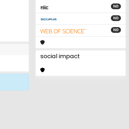
ND
ND
ND
social impact