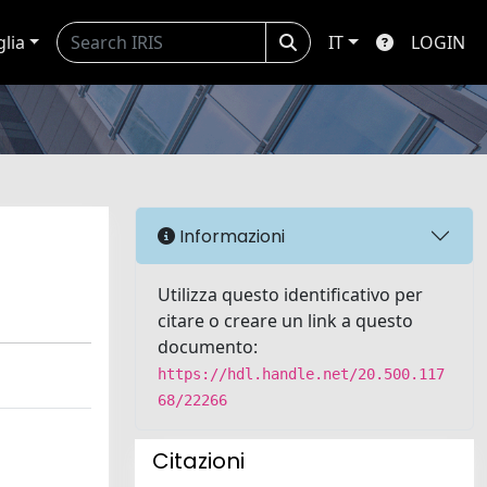
glia
IT
LOGIN
Informazioni
Utilizza questo identificativo per
citare o creare un link a questo
documento:
https://hdl.handle.net/20.500.117
68/22266
Citazioni