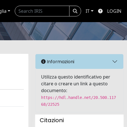
glia
IT
LOGIN
Informazioni
Utilizza questo identificativo per
citare o creare un link a questo
documento:
https://hdl.handle.net/20.500.117
68/22525
Citazioni