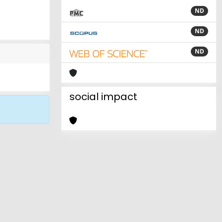
ND
ND
ND
social impact