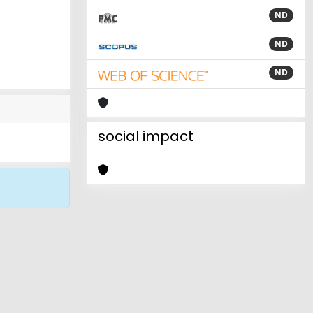
ND
ND
ND
social impact