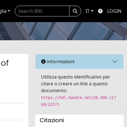
glia
IT
LOGIN
 of
Informazioni
Utilizza questo identificativo per
citare o creare un link a questo
documento:
https://hdl.handle.net/20.500.117
68/22571
Citazioni