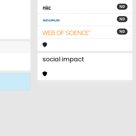
ND
ND
ND
social impact