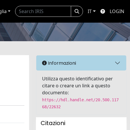
glia
IT
LOGIN
Informazioni
Utilizza questo identificativo per
citare o creare un link a questo
documento:
https://hdl.handle.net/20.500.117
68/22632
Citazioni