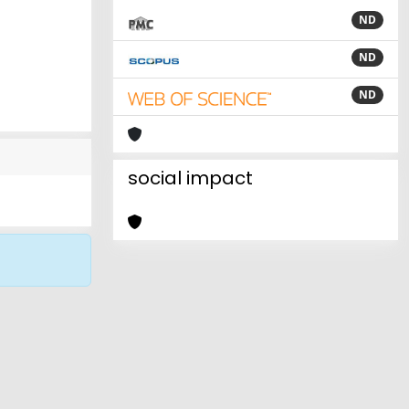
ND
ND
ND
social impact