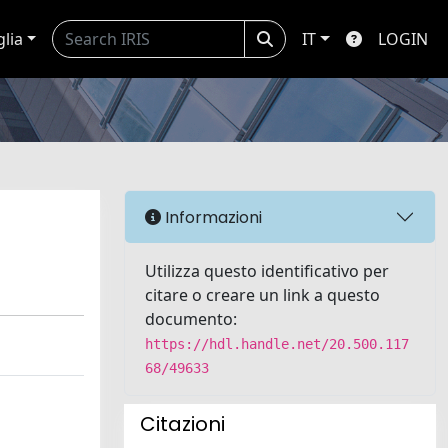
glia
IT
LOGIN
Informazioni
Utilizza questo identificativo per
citare o creare un link a questo
documento:
https://hdl.handle.net/20.500.117
68/49633
Citazioni