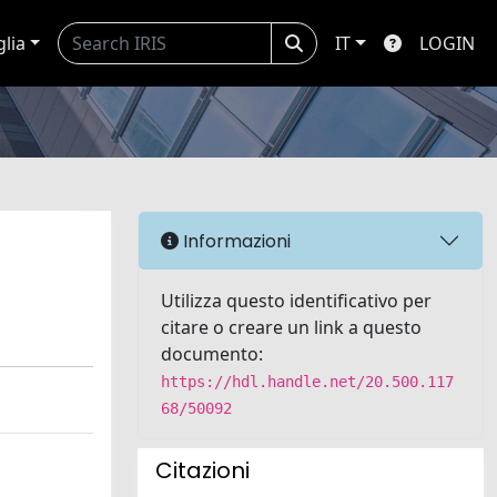
glia
IT
LOGIN
Informazioni
Utilizza questo identificativo per
citare o creare un link a questo
documento:
https://hdl.handle.net/20.500.117
68/50092
Citazioni