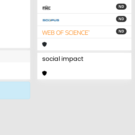
ND
ND
ND
social impact