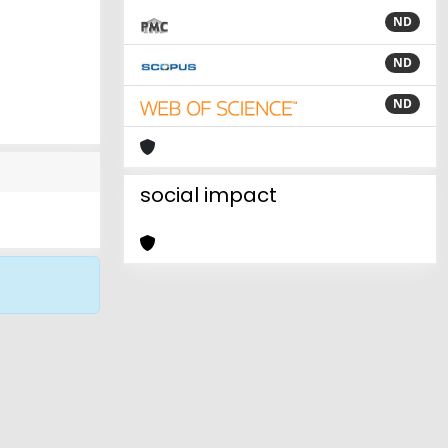
ND
ND
ND
social impact