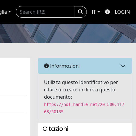
glia
IT
LOGIN
Informazioni
Utilizza questo identificativo per
citare o creare un link a questo
documento:
https://hdl.handle.net/20.500.117
68/50135
Citazioni