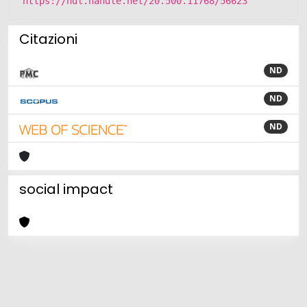
https://hdl.handle.net/20.500.11768/56623
Citazioni
ND
ND
ND
social impact
Powered by
IRIS
-
about IRIS
-