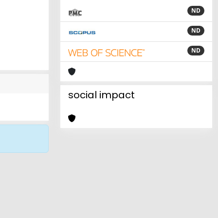
ND
ND
ND
social impact