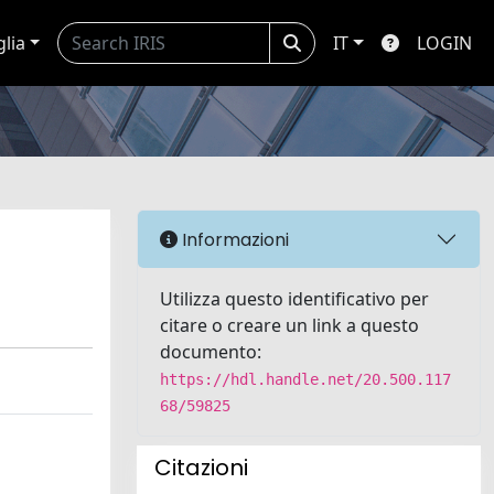
glia
IT
LOGIN
Informazioni
Utilizza questo identificativo per
citare o creare un link a questo
documento:
https://hdl.handle.net/20.500.117
68/59825
Citazioni