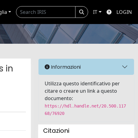
glia
IT
LOGIN
s in
Informazioni
Utilizza questo identificativo per
citare o creare un link a questo
documento:
https://hdl.handle.net/20.500.117
68/76920
Citazioni