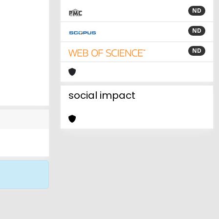
ND
ND
ND
social impact