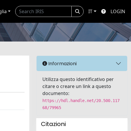
glia
IT
LOGIN
Informazioni
Utilizza questo identificativo per
citare o creare un link a questo
documento:
https://hdl.handle.net/20.500.117
68/79965
Citazioni