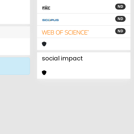
ND
ND
ND
social impact