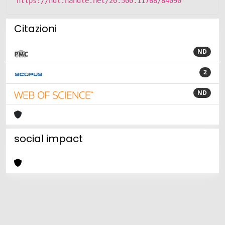
https://hdl.handle.net/20.500.11768/84090
Citazioni
ND
2
ND
social impact
Powered by
IRIS
-
about IRIS
-