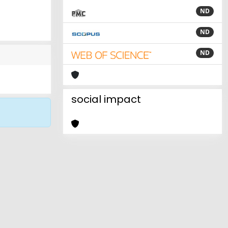
ND
ND
ND
social impact