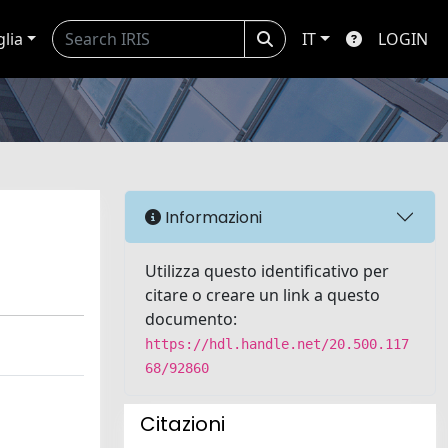
glia
IT
LOGIN
Informazioni
Utilizza questo identificativo per
citare o creare un link a questo
documento:
https://hdl.handle.net/20.500.117
68/92860
Citazioni