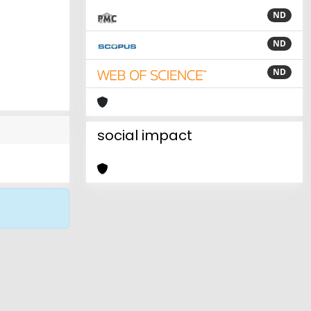
ND
ND
ND
social impact