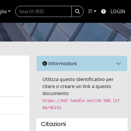
glia
IT
LOGIN
Informazioni
Utilizza questo identificativo per
citare o creare un link a questo
documento:
https://hdl.handle.net/20.500.117
68/96152
Citazioni