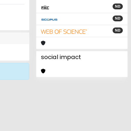
ND
ND
ND
social impact