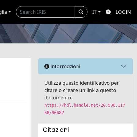
glia
IT
LOGIN
Informazioni
Utilizza questo identificativo per
citare o creare un link a questo
documento:
https://hdl.handle.net/20.500.117
68/96682
Citazioni