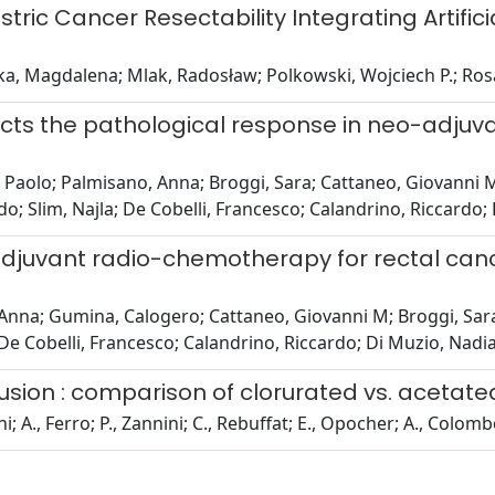
ric Cancer Resectability Integrating Artifi
ka, Magdalena; Mlak, Radosław; Polkowski, Wojciech P.; Rosa
icts the pathological response in neo-adjuv
 Paolo; Palmisano, Anna; Broggi, Sara; Cattaneo, Giovanni M.
o; Slim, Najla; De Cobelli, Francesco; Calandrino, Riccardo
adjuvant radio-chemotherapy for rectal can
 Anna; Gumina, Calogero; Cattaneo, Giovanni M; Broggi, Sara
 De Cobelli, Francesco; Calandrino, Riccardo; Di Muzio, Nad
usion : comparison of clorurated vs. acetate
 A., Ferro; P., Zannini; C., Rebuffat; E., Opocher; A., Colomb