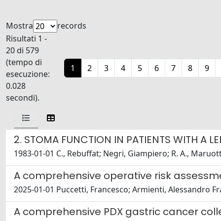
Mostra
records
Risultati 1 -
20 di 579
(tempo di
1
2
3
4
5
6
7
8
9
esecuzione:
0.028
secondi).
2. STOMA FUNCTION IN PATIENTS WITH A 
1983-01-01 C., Rebuffat; Negri, Giampiero; R. A., Maruotti;
A comprehensive operative risk assessme
2025-01-01 Puccetti, Francesco; Armienti, Alessandro Fra
A comprehensive PDX gastric cancer collect