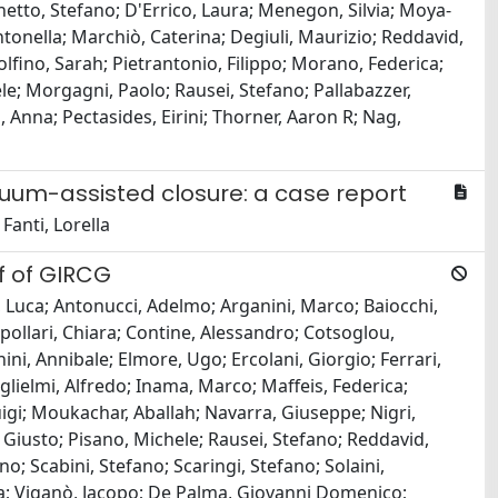
ghetto, Stefano; D'Errico, Laura; Menegon, Silvia; Moya-
Antonella; Marchiò, Caterina; Degiuli, Maurizio; Reddavid,
lfino, Sarah; Pietrantonio, Filippo; Morano, Federica;
le; Morgagni, Paolo; Rausei, Stefano; Pallabazzer,
, Anna; Pectasides, Eirini; Thorner, Aaron R; Nag,
uum-assisted closure: a case report
Fanti, Lorella
lf of GIRCG
, Luca; Antonucci, Adelmo; Arganini, Marco; Baiocchi,
ipollari, Chiara; Contine, Alessandro; Cotsoglou,
ni, Annibale; Elmore, Ugo; Ercolani, Giorgio; Ferrari,
glielmi, Alfredo; Inama, Marco; Maffeis, Federica;
igi; Moukachar, Aballah; Navarra, Giuseppe; Nigri,
, Giusto; Pisano, Michele; Rausei, Stefano; Reddavid,
no; Scabini, Stefano; Scaringi, Stefano; Solaini,
 Sara; Viganò, Jacopo; De Palma, Giovanni Domenico;