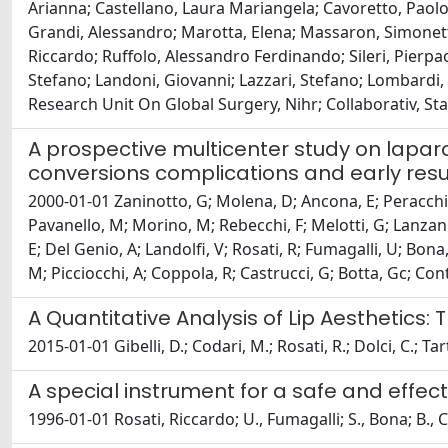
Arianna; Castellano, Laura Mariangela; Cavoretto, Paolo I
Grandi, Alessandro; Marotta, Elena; Massaron, Simonetta;
Riccardo; Ruffolo, Alessandro Ferdinando; Sileri, Pierpaol
Stefano; Landoni, Giovanni; Lazzari, Stefano; Lombardi,
Research Unit On Global Surgery, Nihr; Collaborativ, St
A prospective multicenter study on laparo
conversions complications and early resu
2000-01-01 Zaninotto, G; Molena, D; Ancona, E; Peracchia, A
Pavanello, M; Morino, M; Rebecchi, F; Melotti, G; Lanzani, 
E; Del Genio, A; Landolfi, V; Rosati, R; Fumagalli, U; Bona
M; Picciocchi, A; Coppola, R; Castrucci, G; Botta, Gc; Con
A Quantitative Analysis of Lip Aesthetics:
2015-01-01 Gibelli, D.; Codari, M.; Rosati, R.; Dolci, C.; Ta
A special instrument for a safe and eff
1996-01-01 Rosati, Riccardo; U., Fumagalli; S., Bona; B., C