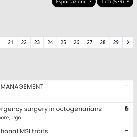
Esportazione
Tutti (579)
0
21
22
23
24
25
26
27
28
29
RY MANAGEMENT
ergency surgery in octogenarians
lmore, Ugo
ional MSI traits