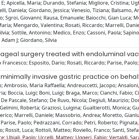
E; Apicella, Maria; Durando, Stefania; Migliore, Cristina; U
celli, Daniela; Giordano, Jessica; Venesio, Tiziana; Balsamo, 
; Sgroi, Giovanni; Rausa, Emanuele; Baiocchi, Gian Luca; Mo
aria; Mengardo, Valentina; Rosati, Riccardo; Marrelli, Danie
via; Sottile, Antonino; Medico, Enzo; Cassoni, Paola; Sapino
Adam J; Giordano, Silvia
ageal surgery treated with endoluminal vac
rancesco; Esposito, Dario; Rosati, Riccardo; Parise, Paolo; 
 minimally invasive gastric practice on beha
o; Ambrosio, Maria Raffaella; Andreuccetti, Jacopo; Ansaloni
; Boccia, Luigi; Boni, Luigi; Braga, Marco; Cianchi, Fabio; C
 Pascale, Stefano; De Ruvo, Nicola; Degiuli, Maurizio; Doni
Gelmini, Roberta; Graziosi, Luigina; Gualtierotti, Monica; Gu
ico; Marrelli, Daniele; Massobrio, Andrea; Moretto, Gianlu
; Parise, Paolo; Pedrazzani, Corrado; Petri, Roberto; Pignata
 Rossit, Luca; Rottoli, Matteo; Roviello, Franco; Santi, Stefa
rice; Ubiali, Paolo; Uccelli, Matteo; Uggeri, Fabio; Vertaldi,