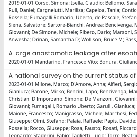
2019-01-01 Corso, Simona; Isella, Claudio; Bellomo, Sara 
Rull, Daniel; Cargnelutti, Marilisa; Capeloa, Tania; Conti
Rossella; Fumagalli Romario, Uberto; de Pascale, Stefano
Siena, Salvatore; Sartore-Bianchi, Andrea; Bencivenga, M
Giovanni; De Simone, Michele; Ribero, Dario; Marsoni, Sil
Anwesha; Drinan, Samantha D; Wollison, Bruce M; Bass, 
A large anastomotic leakage after esoph
2020-01-01 Mandarino, Francesco Vito; Bonura, Giuliano F
A national survey on the current status of
2023-01-01 Milone, Marco; D'Amore, Anna; Alfieri, Sergi
Gianluca; Barone, Mirko; Bencini, Lapo; Bencivenga, Maria
Christian; D'Imporzano, Simone; De Manzoni, Giovanni; De
Giovanni; Fumagalli, Romario Uberto; Garulli, Gianluca; 
Maione, Francesco; Manigrasso, Michele; Marchesi, Feder
Giuseppe; Olmi, Stefano; Palaia, Raffaele; Papis, Davide
Rossella; Rocco, Giuseppe; Rosa, Fausto; Rosati, Riccardo;
Leonardo; Staderini, Fabio; Taglietti, Lucio; Torre, Beat