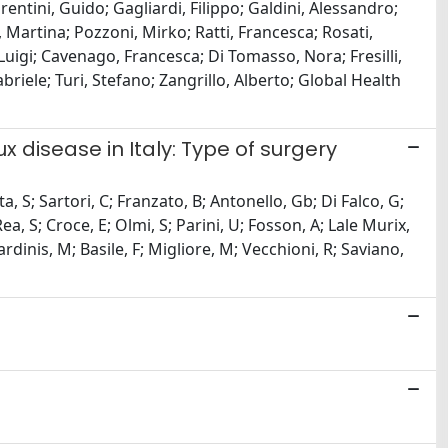
entini, Guido; Gagliardi, Filippo; Galdini, Alessandro;
 Martina; Pozzoni, Mirko; Ratti, Francesca; Rosati,
 Luigi; Cavenago, Francesca; Di Tomasso, Nora; Fresilli,
iele; Turi, Stefano; Zangrillo, Alberto; Global Health
 disease in Italy: Type of surgery
a, S; Sartori, C; Franzato, B; Antonello, Gb; Di Falco, G;
a, S; Croce, E; Olmi, S; Parini, U; Fosson, A; Lale Murix,
rdinis, M; Basile, F; Migliore, M; Vecchioni, R; Saviano,