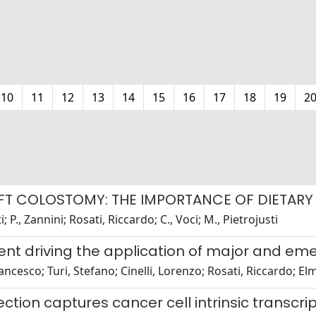
10
11
12
13
14
15
16
17
18
19
2
LEFT COLOSTOMY: THE IMPORTANCE OF DIETA
 P., Zannini; Rosati, Riccardo; C., Voci; M., Pietrojusti
nt driving the application of major and em
ncesco; Turi, Stefano; Cinelli, Lorenzo; Rosati, Riccardo; E
ion captures cancer cell intrinsic transcript