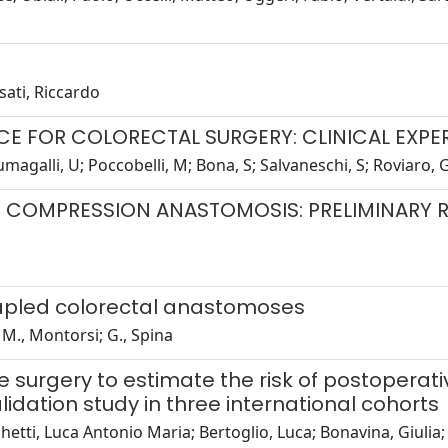
osati, Riccardo
 FOR COLORECTAL SURGERY: CLINICAL EXPE
magalli, U; Poccobelli, M; Bona, S; Salvaneschi, S; Roviaro, G
 COMPRESSION ANASTOMOSIS: PRELIMINARY R
tapled colorectal anastomoses
 M., Montorsi; G., Spina
ve surgery to estimate the risk of postopera
dation study in three international cohorts
hetti, Luca Antonio Maria; Bertoglio, Luca; Bonavina, Giulia