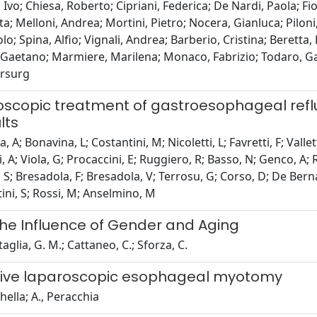
vo; Chiesa, Roberto; Cipriani, Federica; De Nardi, Paola; Fior
 Melloni, Andrea; Mortini, Pietro; Nocera, Gianluca; Piloni,
o; Spina, Alfio; Vignali, Andrea; Barberio, Cristina; Beretta,
 Gaetano; Marmiere, Marilena; Monaco, Fabrizio; Todaro, Gabr
arsurg
scopic treatment of gastroesophageal reflux
lts
; Bonavina, L; Costantini, M; Nicoletti, L; Favretti, F; Vallett
A; Viola, G; Procaccini, E; Ruggiero, R; Basso, N; Genco, A; Re
, S; Bresadola, F; Bresadola, V; Terrosu, G; Corso, D; De Berna
tini, S; Rossi, M; Anselmino, M
 The Influence of Gender and Aging
rtaglia, G. M.; Cattaneo, C.; Sforza, C.
ective laparoscopic esophageal myotomy
hella; A., Peracchia