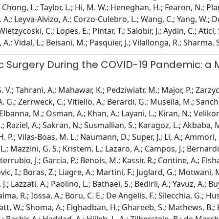
S.; Chong, L.; Taylor, L.; Hi, M. W.; Heneghan, H.; Fearon, N.; 
A.; Leyva-Alvizo, A.; Corzo-Culebro, L.; Wang, C.; Yang, W.; Don
ietzycoski, C.; Lopes, E.; Pintar, T.; Salobir, J.; Aydin, C.; Atici,
 A.; Vidal, L.; Beisani, M.; Pasquier, J.; Vilallonga, R.; Sharma, 
ic Surgery During the COVID-19 Pandemic: a M
.; Tahrani, A.; Mahawar, K.; Pedziwiatr, M.; Major, P.; Zarzycki
.; Zerrweck, C.; Vitiello, A.; Berardi, G.; Musella, M.; Sanche
Elbanna, M.; Osman, A.; Khan, A.; Layani, L.; Kiran, N.; Velikor
 Raziel, A.; Sakran, N.; Susmallian, S.; Karagoz, L.; Akbaba, M.; 
.; Vilas-Boas, M. L.; Naumann, D.; Super, J.; Li, A.; Ammori, B
; Mazzini, G. S.; Kristem, L.; Lazaro, A.; Campos, J.; Bernardo, 
rrubio, J.; Garcia, P.; Benois, M.; Kassir, R.; Contine, A.; Elshaf
ic, I.; Boras, Z.; Liagre, A.; Martini, F.; Juglard, G.; Motwani,
.; Lazzati, A.; Paolino, L.; Bathaei, S.; Bedirli, A.; Yavuz, A.;
ma, R.; Iossa, A.; Boru, C. E.; De Angelis, F.; Silecchia, G.; Huss
hyatt, W.; Shoma, A.; Elghadban, H.; Ghareeb, S.; Mathews, B.; 