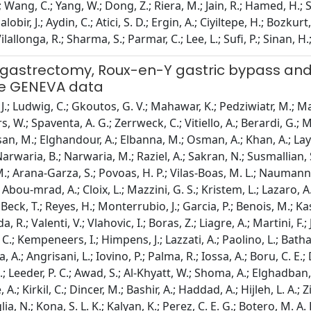
Wang, C.; Yang, W.; Dong, Z.; Riera, M.; Jain, R.; Hamed, H.; Sa
Salobir, J.; Aydin, C.; Atici, S. D.; Ergin, A.; Ciyiltepe, H.; Bozkur
 Vilallonga, R.; Sharma, S.; Parmar, C.; Lee, L.; Sufi, P.; Sinan, 
e gastrectomy, Roux-en-Y gastric bypass an
he GENEVA data
.; Ludwig, C.; Gkoutos, G. V.; Mahawar, K.; Pedziwiatr, M.; Major
.; Spaventa, A. G.; Zerrweck, C.; Vitiello, A.; Berardi, G.; Mu
an, M.; Elghandour, A.; Elbanna, M.; Osman, A.; Khan, A.; Layan
arwaria, B.; Narwaria, M.; Raziel, A.; Sakran, N.; Susmallian, S.
; Arana-Garza, S.; Povoas, H. P.; Vilas-Boas, M. L.; Naumann, 
 Abou-mrad, A.; Cloix, L.; Mazzini, G. S.; Kristem, L.; Lazaro, A
 Beck, T.; Reyes, H.; Monterrubio, J.; Garcia, P.; Benois, M.; Kass
, R.; Valenti, V.; Vlahovic, I.; Boras, Z.; Liagre, A.; Martini, F
 C.; Kempeneers, I.; Himpens, J.; Lazzati, A.; Paolino, L.; Bathae
.; Angrisani, L.; Iovino, P.; Palma, R.; Iossa, A.; Boru, C. E.; 
, B.; Leeder, P. C.; Awad, S.; Al-Khyatt, W.; Shoma, A.; Elghadb
.; Kirkil, C.; Dincer, M.; Bashir, A.; Haddad, A.; Hijleh, L. A.; 
a, N.; Kona, S. L. K.; Kalyan, K.; Perez, C. E. G.; Botero, M. A. F