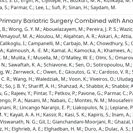
 Atici, S. D.; Ergin, A.; Ciyiltepe, H.; Bozkurt, M. A.; Kizilkaya, M
a, S.; Parmar, C.; Lee, L.; Sufi, P.; Sinan, H.; Saydam, M.
 Primary Bariatric Surgery Combined with An
.; Wong, G. Y. M.; Abouelazayem, M.; Pereira, J. P. S.; Wazir,
lmayouf, M. A.; Aloulou, M.; Alqahtan, A. R.; Askari, A.; Attia, 
.; Calikoglu, I.; Campanelli, M.; Carbajo, M. A.; Chowdhury, S.; Cr
. A.; Kalmoush, A. -E. M.; Kamal, A.; Kamocka, A.; Khamees, A.; 
M.; Mulita, F.; Musella, M.; O'Malley, W. E.; Olmi, S.; Omarov, 
 N.; Sawaftah, K. A.; Schiavone, K.; Sen, O.; Sotiropoulou, M.; 
Yang, W.; Zerrweck, C.; Owen, E.; Gkoutos, G. V.; Cardoso, V. R.
i, C. R.; Wang, H.; Waledziak, M.; Voon, K.; Viveiros, O.; Ulud
. R.; So, J. B. Y.; Shariff, A. H.; Shahzad, A.; Shabbir, A.; Shabb
amu, G.; Rajeev, Y.; Pintar, T.; Petkov, P.; Pavone, G.; Parmar, C
dengo, P. A.; Nasani, M.; Nabais, C.; Montes, N. M.; Mousafei
, R.; Lincango Naranjo, E. P.; Liakopulos, N. J.; Lepiane, P.; La
 Y.; Kayali, A. A. H.; Kassir, R.; Kasi, S. K.; Kapiris, S.; Inam, 
wanath, N. G.; Gil, I.; Gianchandani-Moorjani, R.; Ghazal, R.; 
afiz, H.; Elghrieb, A. E.; Elghadban, H. M.; Duro, A.; Dulac, A. S