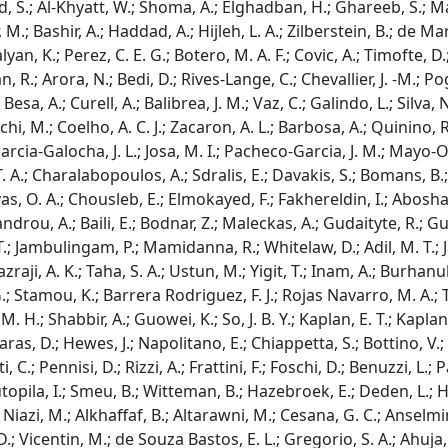
Awad, S.; Al-Khyatt, W.; Shoma, A.; Elghadban, H.; Ghareeb, S.;
, M.; Bashir, A.; Haddad, A.; Hijleh, L. A.; Zilberstein, B.; de M
lyan, K.; Perez, C. E. G.; Botero, M. A. F.; Covic, A.; Timofte, D
n, R.; Arora, N.; Bedi, D.; Rives-Lange, C.; Chevallier, J. -M.; P
esa, A.; Curell, A.; Balibrea, J. M.; Vaz, C.; Galindo, L.; Silva, N
rchi, M.; Coelho, A. C. J.; Zacaron, A. L.; Barbosa, A.; Quinino,
arcia-Galocha, J. L.; Josa, M. I.; Pacheco-Garcia, J. M.; Mayo-
, T. A.; Charalabopoulos, A.; Sdralis, E.; Davakis, S.; Bomans, 
Savas, O. A.; Chousleb, E.; Elmokayed, F.; Fakhereldin, I.; Abos
lexandrou, A.; Baili, E.; Bodnar, Z.; Maleckas, A.; Gudaityte, R
. T.; Jambulingam, P.; Mamidanna, R.; Whitelaw, D.; Adil, M. T.; J
zraji, A. K.; Taha, S. A.; Ustun, M.; Yigit, T.; Inam, A.; Burhan
tamou, K.; Barrera Rodriguez, F. J.; Rojas Navarro, M. A.; Tor
. H.; Shabbir, A.; Guowei, K.; So, J. B. Y.; Kaplan, E. T.; Kapla
as, D.; Hewes, J.; Napolitano, E.; Chiappetta, S.; Bottino, V.; 
; Pennisi, D.; Rizzi, A.; Frattini, F.; Foschi, D.; Benuzzi, L.; Pari
Hutopila, I.; Smeu, B.; Witteman, B.; Hazebroek, E.; Deden, L.
iazi, M.; Alkhaffaf, B.; Altarawni, M.; Cesana, G. C.; Anselmino,
 Vicentin, M.; de Souza Bastos, E. L.; Gregorio, S. A.; Ahuja, A