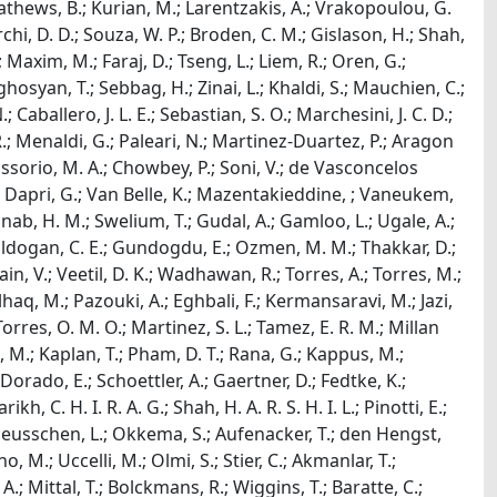
 Mathews, B.; Kurian, M.; Larentzakis, A.; Vrakopoulou, G.
archi, D. D.; Souza, W. P.; Broden, C. M.; Gislason, H.; Shah,
.; Maxim, M.; Faraj, D.; Tseng, L.; Liem, R.; Oren, G.;
oghosyan, T.; Sebbag, H.; Zinai, L.; Khaldi, S.; Mauchien, C.;
.; Caballero, J. L. E.; Sebastian, S. O.; Marchesini, J. C. D.;
 R.; Menaldi, G.; Paleari, N.; Martinez-Duartez, P.; Aragon
Ossorio, M. A.; Chowbey, P.; Soni, V.; de Vasconcelos
B.; Dapri, G.; Van Belle, K.; Mazentakieddine, ; Vaneukem,
hanab, H. M.; Swelium, T.; Gudal, A.; Gamloo, L.; Ugale, A.;
.; Guldogan, C. E.; Gundogdu, E.; Ozmen, M. M.; Thakkar, D.;
ain, V.; Veetil, D. K.; Wadhawan, R.; Torres, A.; Torres, M.;
ulhaq, M.; Pazouki, A.; Eghbali, F.; Kermansaravi, M.; Jazi,
res, O. M. O.; Martinez, S. L.; Tamez, E. R. M.; Millan
n, M.; Kaplan, T.; Pham, D. T.; Rana, G.; Kappus, M.;
Dorado, E.; Schoettler, A.; Gaertner, D.; Fedtke, K.;
kh, C. H. I. R. A. G.; Shah, H. A. R. S. H. I. L.; Pinotti, E.;
; Heusschen, L.; Okkema, S.; Aufenacker, T.; den Hengst,
 M.; Uccelli, M.; Olmi, S.; Stier, C.; Akmanlar, T.;
.; Mittal, T.; Bolckmans, R.; Wiggins, T.; Baratte, C.;