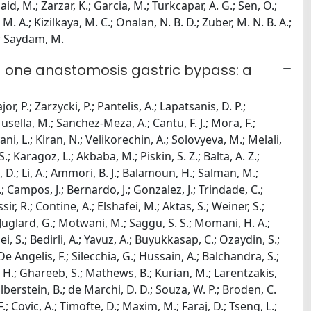
id, M.; Zarzar, K.; Garcia, M.; Turkcapar, A. G.; Sen, O.;
t, M. A.; Kizilkaya, M. C.; Onalan, N. B. D.; Zuber, M. N. B. A.;
H.; Saydam, M.
d one anastomosis gastric bypass: a
, P.; Zarzycki, P.; Pantelis, A.; Lapatsanis, D. P.;
sella, M.; Sanchez-Meza, A.; Cantu, F. J.; Mora, F.;
i, L.; Kiran, N.; Velikorechin, A.; Solovyeva, M.; Melali,
; Karagoz, L.; Akbaba, M.; Piskin, S. Z.; Balta, A. Z.;
D.; Li, A.; Ammori, B. J.; Balamoun, H.; Salman, M.;
.; Campos, J.; Bernardo, J.; Gonzalez, J.; Trindade, C.;
ir, R.; Contine, A.; Elshafei, M.; Aktas, S.; Weiner, S.;
.; Juglard, G.; Motwani, M.; Saggu, S. S.; Momani, H. A.;
i, S.; Bedirli, A.; Yavuz, A.; Buyukkasap, C.; Ozaydin, S.;
De Angelis, F.; Silecchia, G.; Hussain, A.; Balchandra, S.;
an, H.; Ghareeb, S.; Mathews, B.; Kurian, M.; Larentzakis,
Zilberstein, B.; de Marchi, D. D.; Souza, W. P.; Broden, C.
.; Covic, A.; Timofte, D.; Maxim, M.; Faraj, D.; Tseng, L.;