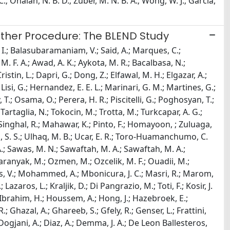
. C.; Onalan, N. B. D.; Zuber, M. N. B. A.; Wong, W. J.; Garcia,
other Procedure: The BLEND Study
 I.; Balasubaramaniam, V.; Said, A.; Marques, C.;
M. F. A.; Awad, A. K.; Aykota, M. R.; Bacalbasa, N.;
istin, L.; Dapri, G.; Dong, Z.; Elfawal, M. H.; Elgazar, A.;
Lisi, G.; Hernandez, E. E. L.; Marinari, G. M.; Martines, G.;
T.; Osama, O.; Perera, H. R.; Piscitelli, G.; Poghosyan, T.;
Tartaglia, N.; Tokocin, M.; Trotta, M.; Turkcapar, A. G.;
; Singhal, R.; Mahawar, K.; Pinto, F.; Homayoon, ; Zuluaga,
ag, S. S.; Ulhaq, M. B.; Ucar, E. R.; Toro-Huamanchumo, C.
ir, A.; Sawas, M. N.; Sawaftah, M. A.; Sawaftah, M. A.;
.; Paranyak, M.; Ozmen, M.; Ozcelik, M. F.; Ouadii, M.;
ris, V.; Mohammed, A.; Mbonicura, J. C.; Masri, R.; Marom,
zaros, L.; Kraljik, D.; Di Pangrazio, M.; Toti, F.; Kosir, J.
A.; Ibrahim, H.; Houssem, A.; Hong, J.; Hazebroek, E.;
Ghazal, A.; Ghareeb, S.; Gfely, R.; Genser, L.; Frattini,
.; Dogjani, A.; Diaz, A.; Demma, J. A.; De Leon Ballesteros,