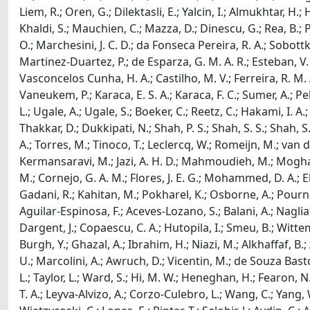
Liem, R.; Oren, G.; Dilektasli, E.; Yalcin, I.; Almukhtar, H.
Khaldi, S.; Mauchien, C.; Mazza, D.; Dinescu, G.; Rea, B.; Pere
O.; Marchesini, J. C. D.; da Fonseca Pereira, R. A.; Sobottka,
Martinez-Duartez, P.; de Esparza, G. M. A. R.; Esteban, V. 
Vasconcelos Cunha, H. A.; Castilho, M. V.; Ferreira, R. M. A
Vaneukem, P.; Karaca, E. S. A.; Karaca, F. C.; Sumer, A.; P
L.; Ugale, A.; Ugale, S.; Boeker, C.; Reetz, C.; Hakami, I. 
Thakkar, D.; Dukkipati, N.; Shah, P. S.; Shah, S. S.; Shah, S
A.; Torres, M.; Tinoco, T.; Leclercq, W.; Romeijn, M.; van de
Kermansaravi, M.; Jazi, A. H. D.; Mahmoudieh, M.; Moghareh
M.; Cornejo, G. A. M.; Flores, J. E. G.; Mohammed, D. A.; El
Gadani, R.; Kahitan, M.; Pokharel, K.; Osborne, A.; Pournar
Aguilar-Espinosa, F.; Aceves-Lozano, S.; Balani, A.; Nagliati, 
Dargent, J.; Copaescu, C. A.; Hutopila, I.; Smeu, B.; Wit
Burgh, Y.; Ghazal, A.; Ibrahim, H.; Niazi, M.; Alkhaffaf, B.
U.; Marcolini, A.; Awruch, D.; Vicentin, M.; de Souza Bastos
L.; Taylor, L.; Ward, S.; Hi, M. W.; Heneghan, H.; Fearon,
T. A.; Leyva-Alvizo, A.; Corzo-Culebro, L.; Wang, C.; Yang, W.