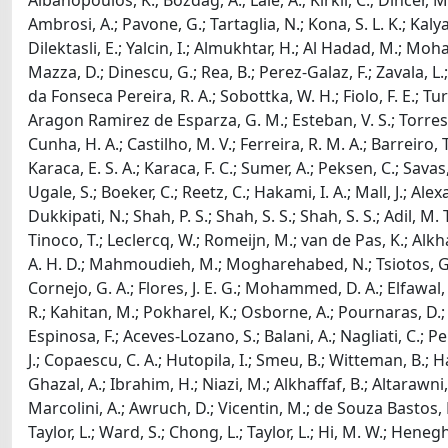
Albanopoulos, K.; Bozdag, A.; Lale, A.; Kirkil, C.; Dincer, M
Ambrosi, A.; Pavone, G.; Tartaglia, N.; Kona, S. L. K.; Kalyan
Dilektasli, E.; Yalcin, I.; Almukhtar, H.; Al Hadad, M.; Moha
Mazza, D.; Dinescu, G.; Rea, B.; Perez-Galaz, F.; Zavala, L.; B
da Fonseca Pereira, R. A.; Sobottka, W. H.; Fiolo, F. E.; Tu
Aragon Ramirez de Esparza, G. M.; Esteban, V. S.; Torres, 
Cunha, H. A.; Castilho, M. V.; Ferreira, R. M. A.; Barreiro,
Karaca, E. S. A.; Karaca, F. C.; Sumer, A.; Peksen, C.; Sava
Ugale, S.; Boeker, C.; Reetz, C.; Hakami, I. A.; Mall, J.; A
Dukkipati, N.; Shah, P. S.; Shah, S. S.; Shah, S. S.; Adil, M
Tinoco, T.; Leclercq, W.; Romeijn, M.; van de Pas, K.; Alkha
A. H. D.; Mahmoudieh, M.; Mogharehabed, N.; Tsiotos, G.; S
Cornejo, G. A.; Flores, J. E. G.; Mohammed, D. A.; Elfawal, 
R.; Kahitan, M.; Pokharel, K.; Osborne, A.; Pournaras, D.; H
Espinosa, F.; Aceves-Lozano, S.; Balani, A.; Nagliati, C.; Penn
J.; Copaescu, C. A.; Hutopila, I.; Smeu, B.; Witteman, B.;
Ghazal, A.; Ibrahim, H.; Niazi, M.; Alkhaffaf, B.; Altarawni
Marcolini, A.; Awruch, D.; Vicentin, M.; de Souza Bastos, E.
Taylor, L.; Ward, S.; Chong, L.; Taylor, L.; Hi, M. W.; Hen