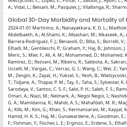
Wietzycoski, C.; Lopes, E.; Pintar, T.; Salobir, J.; Aydin, C.;
A.; Vidal, L.; Beisani, M.; Pasquier, J.; Vilallonga, R.; Sharm
Global 30-Day Morbidity and Mortality of
2024-01-01 Martinino, A.; Nanayakkara, K. D. L.; Madhok, B
Abdelbaeth, A.; Al-Shami, K.; Albashari, M.; Alkaseek, A.; A
Barrera-Rodriguez, F. J.; Benavoli, D.; Billa, S.; Borrelli, V
Elhadi, M.; Gentileschi, P.; Graham, Y.; Haj, B.; Johnson, J
Meric, S.; Mier, F.; Ali, A. M.; Mohammed, D.; Mohamed, K. 
Ramirez, D.; Rezvani, M.; Ribeiro, R.; Sabbota, A.; Sakran,
Uccelli, M.; Vargas, C.; Verras, G. I.; Wang, C.; Wei, Z.; 
M.; Zengin, K.; Zayat, H.; Yuksel, S.; Yeoh, B.; Wietzycosk
T.; Tidjane, A.; Thapar, P. M.; Tay, S.; Taha, S.; Sylvester, K
Sarodaya, V.; Santos, C. S. F.; Salvi, P. H.; Saleh, F. S.; R
Omari, A.; Niazi, M.; Neimark, A.; Negoi Negoi, I.; Nashi
G. A.; Mamidanna, R.; Mahdi, A. S.; Mahafdah, M. R.; Magnani
A.; Klib, M.; Kim, G.; Khan, S.; Kermansaravi, M.; Kayyal, M.
Hamid, H. K. S.; Haj, M.; Gunawardene, A.; Goodman, E.; Vis
F.; Fishman, Y.; Fischer, L. E.; Erginoz, E.; Erdene, S.; Elh