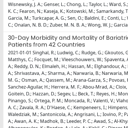
Wisnewsky, J. A.; Genser, L.; Chong, L.; Taylor, L.; Ward, 
K. C.; Fearon, N.; Kaseja, K.; Kotowski, M.; Samarkandy, T. 
Garcia, M.; Turkcapar, A. G.; Sen, O.; Baldini, E.; Conti, L.; W
C.; Onalan, N. B. D.; Zuber, M. N. B. A.; Wong, W. J.; Garcia,
30-Day Morbidity and Mortality of Bariatr
Patients from 42 Countries
2021-01-01 Singhal, R.; Ludwig, C.; Rudge, G.; Gkoutos, G. V
Matthys, C.; Focquet, M.; Vleeschouwers, W.; Spaventa, A. G
A.; Reddy, D. N.; Elmaleh, H.; Hassan, M.; Elghandour, A.; 
A.; Shrivastava, A.; Sharma, A.; Narwaria, B.; Narwaria, M.;
M. G.; Osman, A.; Qassem, M.; Arana-Garza, S.; Povoas, H. P
Sanchez-Aguilar, H.; Herrera, M. F.; Abou-Mrad, A.; Cloix, L.
Goitein, D.; Hazzan, D.; Segev, L.; Beck, T.; Reyes, H.; Monte
Pinango, S.; Ortega, P. M.; Moncada, R.; Valenti, V.; Vlahov
A. C.; Zavala, R. A.; D'Haese, C.; Kempeneers, I.; Himpens, J
Waledziak, M.; Santonicola, A.; Angrisani, L.; Iovino, P.; Pal
A.; Awan, A. K.; Madhok, B.; Leeder, P. C.; Awad, S.; Al-K