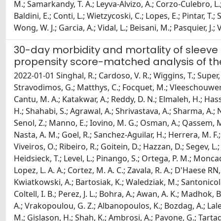
M.; Samarkandy, T. A.; Leyva-Alvizo, A.; Corzo-Culebro, L.; 
Baldini, E.; Conti, L.; Wietzycoski, C.; Lopes, E.; Pintar, T.; 
Wong, W. J.; Garcia, A.; Vidal, L.; Beisani, M.; Pasquier, J.;
30-day morbidity and mortality of sleev
propensity score-matched analysis of t
2022-01-01 Singhal, R.; Cardoso, V. R.; Wiggins, T.; Super, J
Stravodimos, G.; Matthys, C.; Focquet, M.; Vleeschouwers, W
Cantu, M. A.; Katakwar, A.; Reddy, D. N.; Elmaleh, H.; Hass
H.; Shahabi, S.; Agrawal, A.; Shrivastava, A.; Sharma, A.; N
Senol, Z.; Manno, E.; Iovino, M. G.; Osman, A.; Qassem, M.
Nasta, A. M.; Goel, R.; Sanchez-Aguilar, H.; Herrera, M. F.;
Viveiros, O.; Ribeiro, R.; Goitein, D.; Hazzan, D.; Segev, L.;
Heidsieck, T.; Level, L.; Pinango, S.; Ortega, P. M.; Moncada
Lopez, L. A. A.; Cortez, M. A. C.; Zavala, R. A.; D'Haese RN,
Kwiatkowski, A.; Bartosiak, K.; Waledziak, M.; Santonicola, A
Coltell, I. B.; Perez, J. L.; Bohra, A.; Awan, A. K.; Madhok
A.; Vrakopoulou, G. Z.; Albanopoulos, K.; Bozdag, A.; Lale, A
M.; Gislason, H.; Shah, K.; Ambrosi, A.; Pavone, G.; Tartagli