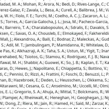
; Hadad, M. A.; Mohan, R.; Arora, N.; Bedi, D.; Rives-Lange, C.; C
z-Galaz, F.; Zavala, L.; Besa, A.; Curell, A.; Balibrea, J. M.; Vaz
 W. H.; Fiolo, F. E.; Turchi, M.; Coelho, A. C. J.; Zacaron, A. L.
S.; Torres, A.; Garcia-Galocha, J. L.; Josa, M.; Pacheco-Garcia,
.; Barreiro, T. A.; Charalabopoulos, A.; Sdralis, E.; Davakis, S
eksen, C.; Savas, O. A.; Chousleb, E.; Elmokayed, F.; Fakhereld
A.; Mall, J.; Alexandrou, A.; Baili, E.; Bodnar, Z.; Maleckas, A.
. S.; Adil, M. T.; Jambulingam, P.; Mamidanna, R.; Whitelaw, D.; 
 Pas, K.; Alkhazraji, A. K.; Taha, S. A.; Ustun, M.; Yigit, T.; In
abed, N.; Tsiotos, G.; Stamou, K.; Rodriguez, F. J. B.; Navarro
fawal, M. H.; Shabbir, A.; Guowei, K.; So, J. B.; Kaplan, E. T.; 
as, D.; Hewes, J.; Napolitano, E.; Chiappetta, S.; Bottino, V.; 
C.; Pennisi, D.; Rizzi, A.; Frattini, F.; Foschi, D.; Benuzzi, L.; P
teman, B.; Hazebroek, E.; Deden, L.; Heusschen, L.; Okkema, S.
; Altarawni, M.; Cesana, G. C.; Anselmino, M.; Uccelli, M.; Olmi,
, E. L.; Gregorio, S. A.; Ahuja, A.; Mittal, T.; Bolckmans, R.; W
 N.; Plamper, A.; Rheinwalt, K.; Heneghan, H.; Geoghegan, J.; N
; Dong, Z.; Riera, M.; Jain, R.; Hamed, H.; Said, M.; Zarzar, K.; 