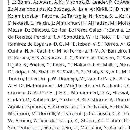
J. L.; Bohra, A.; Awan, A. K.; Madhok, B.; Leeder, P. C.; 
Z.; Albanopoulos, K.; Bozdag, A.; Lale, A.; Kirkil, C.; Dincer
K.; Ambrosi, A.; Pavone, G.; Tartaglia, N.; Kona, S. L. K.; Ka
Dilektasli, E.; Yalcin, I.; Almukhtar, H.; Al Hadad, M.; Moha
Mazza, D.; Dinescu, G.; Rea, B.; Perez-Galaz, F.; Zavala, L.; B
da Fonseca Pereira, R. A.; Sobottka, W. H.; Fiolo, F. E.; Tu
Ramirez de Esparza, D. G. M.; Esteban, V. S.; Torres, A.; G
Cunha, H. A.; Castilho, M. V.; Ferreira, R. M. A.; Barreiro
P.; Karaca, E. S. A.; Karaca, F. C.; Sumer, A.; Peksen, C.; 
Ugale, S.; Boeker, C.; Reetz, C.; Hakami, I. A.; Mall, J.; A
Dukkipati, N.; Shah, P. S.; Shah, S. S.; Shah, S. S.; Adil, M
Tinoco, T.; Leclercq, W.; Romeijn, M.; van de Pas, K.; Alkha
A. H. D.; Mahmoudieh, M.; Mogharehabed, N.; Tsiotos, G.; S
Cornejo, G. A.; Flores, J. E. G.; Mohammed, D. A.; Elfawal, M
Gadani, R.; Kahitan, M.; Pokharel, K.; Osborne, A.; Pournar
Aguilar-Espinosa, F.; Aceves-Lozano, S.; Balani, A.; Nagliati, C.
Montuori, M.; Borrelli, V.; Dargent, J.; Copaescu, C. A.; 
W.; Vening, W.; van der Burgh, Y.; Ghazal, A.; Ibrahim, H.; N
Sonnenberg, T.; Schieferbein, U.; Marcolini, A.; Awruch, D.;