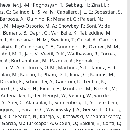
hevallier, J. -M.; Poghosyan, T.; Sebbag, H.; Zinai, L.;
, C.; Galindo, L.; Silva, N.; Caballero, J. L. E.; Sebastian, S.
; Barbosa, A.; Quinino, R.; Menaldi, G.; Paleari, N.;
 J. M.; Mayo-Ossorio, M. A.; Chowbey, P.; Soni, V.; de
.; Bomans, B.; Dapri, G.; Van Belle, K.; Takieddine, M.;
in, I.; Aboshanab, H. M.; Swelium, T.; Gudal, A.; Gamloo,
; Gudaityte, R.; Guldogan, C. E.; Gundogdu, E.; Ozmen, M. M.;
Adil, M. T.; Jain, V.; Veetil, D. K.; Wadhawan, R.; Torres,
am, A.; Burhanulhaq, M.; Pazouki, A.; Eghbali, F.;
, M. A. R.; Torres, O. M.; Martinez, S. L.; Tamez, E. R.
Kaplan, M.; Kaplan, T.; Pham, D. T.; Rana, G.; Kappus, M.;
Dorado, E.; Schoettler, A.; Gaertner, D.; Fedtke, K.;
arikh, C.; Shah, H.; Pinotti, E.; Montuori, M.; Borrelli, V.;
; Aufenacker, T.; den Hengst, W.; Vening, W.; van der
 S.; Stier, C.; Akmanlar, T.; Sonnenberg, T.; Schieferbein,
iggins, T.; Baratte, C.; Wisnewsky, J. A.; Genser, L.; Chong,
g, K. C.; Fearon, N.; Kaseja, K.; Kotowski, M.; Samarkandy,
Garcia, M.; Turkcapar, A. G.; Sen, O.; Baldini, E.; Conti, L.;