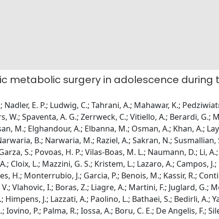
tric metabolic surgery in adolescence duri
 Nadler, E. P.; Ludwig, C.; Tahrani, A.; Mahawar, K.; Pedziwiatr, 
.; Spaventa, A. G.; Zerrweck, C.; Vitiello, A.; Berardi, G.; Mu
an, M.; Elghandour, A.; Elbanna, M.; Osman, A.; Khan, A.; Layan
arwaria, B.; Narwaria, M.; Raziel, A.; Sakran, N.; Susmallian, S.;
za, S.; Povoas, H. P.; Vilas-Boas, M. L.; Naumann, D.; Li, A.
 Cloix, L.; Mazzini, G. S.; Kristem, L.; Lazaro, A.; Campos, J.; 
es, H.; Monterrubio, J.; Garcia, P.; Benois, M.; Kassir, R.; Contin
V.; Vlahovic, I.; Boras, Z.; Liagre, A.; Martini, F.; Juglard, G.;
; Himpens, J.; Lazzati, A.; Paolino, L.; Bathaei, S.; Bedirli, A.
Iovino, P.; Palma, R.; Iossa, A.; Boru, C. E.; De Angelis, F.; Sil