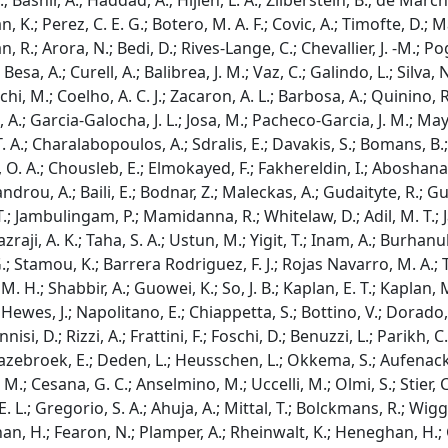
.; Bashir, A.; Haddad, A.; Hijleh, L. A.; Zilberstein, B.; de March
, K.; Perez, C. E. G.; Botero, M. A. F.; Covic, A.; Timofte, D.; M
n, R.; Arora, N.; Bedi, D.; Rives-Lange, C.; Chevallier, J. -M.; P
esa, A.; Curell, A.; Balibrea, J. M.; Vaz, C.; Galindo, L.; Silva, N
rchi, M.; Coelho, A. C. J.; Zacaron, A. L.; Barbosa, A.; Quinino,
A.; Garcia-Galocha, J. L.; Josa, M.; Pacheco-Garcia, J. M.; Ma
 T. A.; Charalabopoulos, A.; Sdralis, E.; Davakis, S.; Bomans, B
s, O. A.; Chousleb, E.; Elmokayed, F.; Fakhereldin, I.; Aboshana
lexandrou, A.; Baili, E.; Bodnar, Z.; Maleckas, A.; Gudaityte, R
. T.; Jambulingam, P.; Mamidanna, R.; Whitelaw, D.; Adil, M. T.; J
zraji, A. K.; Taha, S. A.; Ustun, M.; Yigit, T.; Inam, A.; Burhan
tamou, K.; Barrera Rodriguez, F. J.; Rojas Navarro, M. A.; Tor
M. H.; Shabbir, A.; Guowei, K.; So, J. B.; Kaplan, E. T.; Kaplan
ewes, J.; Napolitano, E.; Chiappetta, S.; Bottino, V.; Dorado, E
isi, D.; Rizzi, A.; Frattini, F.; Foschi, D.; Benuzzi, L.; Parikh, 
 Hazebroek, E.; Deden, L.; Heusschen, L.; Okkema, S.; Aufenack
, M.; Cesana, G. C.; Anselmino, M.; Uccelli, M.; Olmi, S.; Stier,
 L.; Gregorio, S. A.; Ahuja, A.; Mittal, T.; Bolckmans, R.; Wiggi
eghan, H.; Fearon, N.; Plamper, A.; Rheinwalt, K.; Heneghan, H.;