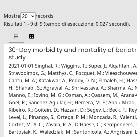
Mostra
records
Risultati 1 - 9 di 9 (tempo di esecuzione: 0.027 secondi).
30-Day morbidity and mortality of baria
study
2021-01-01 Singhal, R.; Wiggins, T.; Super, J.; Alqahtani, A.;
Stravodimos, G.; Matthys, C.; Focquet, M.; Vleeschouwers, W
Cantu, M. A.; Katakwar, A.; Reddy, D. N.; Elmaleh, H.; Hass
H.; Shahabi, S.; Agrawal, A.; Shrivastava, A.; Sharma, A.; N
Manno, E.; Iovino, M. G.; Osman, A.; Qassem, M.; Arana-Gar
Goel, R.; Sanchez-Aguilar, H.; Herrera, M. F.; Abou-Mrad, A.;
Ribeiro, R.; Goitein, D.; Hazzan, D.; Segev, L.; Beck, T.; Rey
Level, L.; Pinango, S.; Ortega, P. M.; Moncada, R.; Valenti, 
Cortez, M. A. C.; Zavala, R. A.; D'Haese, C.; Kempeneers, I.
Bartosiak, K.; Waledziak, M.; Santonicola, A.; Angrisani, L.; 