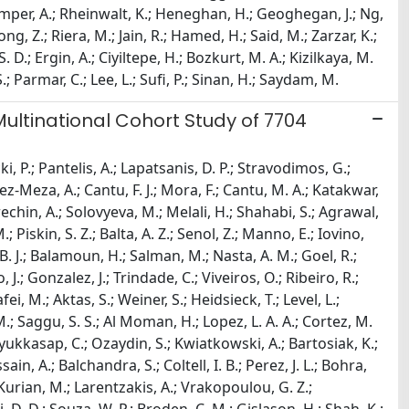
Plamper, A.; Rheinwalt, K.; Heneghan, H.; Geoghegan, J.; Ng,
g, Z.; Riera, M.; Jain, R.; Hamed, H.; Said, M.; Zarzar, K.;
 S. D.; Ergin, A.; Ciyiltepe, H.; Bozkurt, M. A.; Kizilkaya, M.
S.; Parmar, C.; Lee, L.; Sufi, P.; Sinan, H.; Saydam, M.
ultinational Cohort Study of 7704
, P.; Pantelis, A.; Lapatsanis, D. P.; Stravodimos, G.;
z-Meza, A.; Cantu, F. J.; Mora, F.; Cantu, M. A.; Katakwar,
echin, A.; Solovyeva, M.; Melali, H.; Shahabi, S.; Agrawal,
Piskin, S. Z.; Balta, A. Z.; Senol, Z.; Manno, E.; Iovino,
. J.; Balamoun, H.; Salman, M.; Nasta, A. M.; Goel, R.;
J.; Gonzalez, J.; Trindade, C.; Viveiros, O.; Ribeiro, R.;
ei, M.; Aktas, S.; Weiner, S.; Heidsieck, T.; Level, L.;
 M.; Saggu, S. S.; Al Moman, H.; Lopez, L. A. A.; Cortez, M.
 Buyukkasap, C.; Ozaydin, S.; Kwiatkowski, A.; Bartosiak, K.;
ain, A.; Balchandra, S.; Coltell, I. B.; Perez, J. L.; Bohra,
Kurian, M.; Larentzakis, A.; Vrakopoulou, G. Z.;