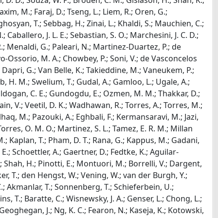
i, D. D.; Souza, W. P.; Broden, C. M.; Gislason, H.; Shah, K.;
axim, M.; Faraj, D.; Tseng, L.; Liem, R.; Oren, G.;
oghosyan, T.; Sebbag, H.; Zinai, L.; Khaldi, S.; Mauchien, C.;
.; Caballero, J. L. E.; Sebastian, S. O.; Marchesini, J. C. D.;
 R.; Menaldi, G.; Paleari, N.; Martinez-Duartez, P.; de
yo-Ossorio, M. A.; Chowbey, P.; Soni, V.; de Vasconcelos
.; Dapri, G.; Van Belle, K.; Takieddine, M.; Vaneukem, P.;
b, H. M.; Swelium, T.; Gudal, A.; Gamloo, L.; Ugale, A.;
.; Guldogan, C. E.; Gundogdu, E.; Ozmen, M. M.; Thakkar, D.;
ain, V.; Veetil, D. K.; Wadhawan, R.; Torres, A.; Torres, M.;
ulhaq, M.; Pazouki, A.; Eghbali, F.; Kermansaravi, M.; Jazi,
res, O. M. O.; Martinez, S. L.; Tamez, E. R. M.; Millan
, M.; Kaplan, T.; Pham, D. T.; Rana, G.; Kappus, M.; Gadani,
.; Schoettler, A.; Gaertner, D.; Fedtke, K.; Aguilar-
C.; Shah, H.; Pinotti, E.; Montuori, M.; Borrelli, V.; Dargent,
er, T.; den Hengst, W.; Vening, W.; van der Burgh, Y.;
 C.; Akmanlar, T.; Sonnenberg, T.; Schieferbein, U.;
ns, T.; Baratte, C.; Wisnewsky, J. A.; Genser, L.; Chong, L.;
 Geoghegan, J.; Ng, K. C.; Fearon, N.; Kaseja, K.; Kotowski,