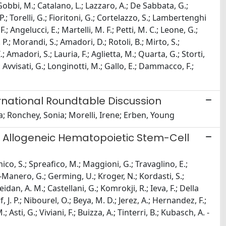
 Gobbi, M.; Catalano, L.; Lazzaro, A.; De Sabbata, G.;
, P.; Torelli, G.; Fioritoni, G.; Cortelazzo, S.; Lambertenghi
.; Angelucci, E.; Martelli, M. F.; Petti, M. C.; Leone, G.;
P. P.; Morandi, S.; Amadori, D.; Rotoli, B.; Mirto, S.;
; Amadori, S.; Lauria, F.; Aglietta, M.; Quarta, G.; Storti,
G.; Avvisati, G.; Longinotti, M.; Gallo, E.; Dammacco, F.;
national Roundtable Discussion
ta; Ronchey, Sonia; Morelli, Irene; Erben, Young
f Allogeneic Hematopoietic Stem-Cell
mico, S.; Spreafico, M.; Maggioni, G.; Travaglino, E.;
ia-Manero, G.; Germing, U.; Kroger, N.; Kordasti, S.;
idan, A. M.; Castellani, G.; Komrokji, R.; Ieva, F.; Della
, J. P.; Nibourel, O.; Beya, M. D.; Jerez, A.; Hernandez, F.;
Asti, G.; Viviani, F.; Buizza, A.; Tinterri, B.; Kubasch, A. -