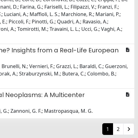
, D.; Farina, G.; Fariselli, L.; Filipazzi, V.; Franzi, F.;
Luciani, A.; Maffioli, L. S.; Marchione, R.; Mariani, P.;
; Piccoli, F.; Pinotti, G.; Quadri, A.; Ravasio, A.;
roni, A.; Tomirotti, M.; Travaini, L. L.; Ucci, G.; Vaghi, A.;
ne? Insights from a Real-Life European
runelli, N.; Vernieri, F.; Grazzi, L.; Baraldi, C.; Guerzoni,
orak, A.; Straburzynski, M.; Butera, C.; Colombo, B.;
al Neoplasms: A Multicenter
ndi, G.; Zannoni, G. F.; Mastropasqua, M. G.
1
2