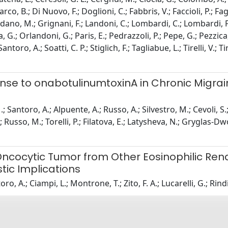
 B.; Di Nuovo, F.; Doglioni, C.; Fabbris, V.; Faccioli, P.; Fagnani
dano, M.; Grignani, F.; Landoni, C.; Lombardi, C.; Lombardi, F.; 
G.; Orlandoni, G.; Paris, E.; Pedrazzoli, P.; Pepe, G.; Pezzica, E.
toro, A.; Soatti, C. P.; Stiglich, F.; Tagliabue, L.; Tirelli, V.; Ti
onse to onabotulinumtoxinA in Chronic Migrai
Santoro, A.; Alpuente, A.; Russo, A.; Silvestro, M.; Cevoli, S.; B
Russo, M.; Torelli, P.; Filatova, E.; Latysheva, N.; Gryglas-Dw
ncocytic Tumor from Other Eosinophilic Ren
ic Implications
oro, A.; Ciampi, L.; Montrone, T.; Zito, F. A.; Lucarelli, G.; Ri