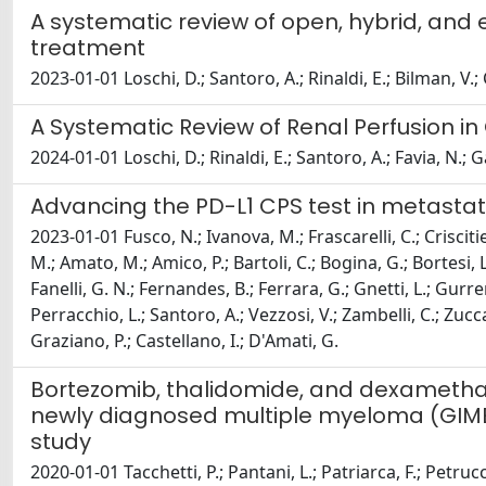
A systematic review of open, hybrid, and
treatment
2023-01-01 Loschi, D.; Santoro, A.; Rinaldi, E.; Bilman, V.;
A Systematic Review of Renal Perfusion 
2024-01-01 Loschi, D.; Rinaldi, E.; Santoro, A.; Favia, N.; G
Advancing the PD-L1 CPS test in metastat
2023-01-01 Fusco, N.; Ivanova, M.; Frascarelli, C.; Criscitiel
M.; Amato, M.; Amico, P.; Bartoli, C.; Bogina, G.; Bortesi, L
Fanelli, G. N.; Fernandes, B.; Ferrara, G.; Gnetti, L.; Gurr
Perracchio, L.; Santoro, A.; Vezzosi, V.; Zambelli, C.; Zuccala
Graziano, P.; Castellano, I.; D'Amati, G.
Bortezomib, thalidomide, and dexametha
newly diagnosed multiple myeloma (GIME
study
2020-01-01 Tacchetti, P.; Pantani, L.; Patriarca, F.; Petrucc