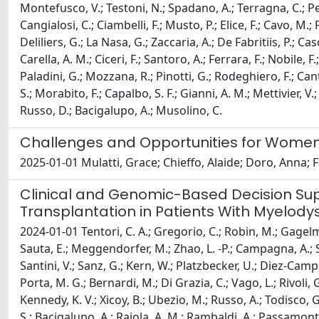
Montefusco, V.; Testoni, N.; Spadano, A.; Terragna, C.; Pes
Cangialosi, C.; Ciambelli, F.; Musto, P.; Elice, F.; Cavo, M.;
Deliliers, G.; La Nasa, G.; Zaccaria, A.; De Fabritiis, P.; Cas
Carella, A. M.; Ciceri, F.; Santoro, A.; Ferrara, F.; Nobile, F
Paladini, G.; Mozzana, R.; Pinotti, G.; Rodeghiero, F.; Canto
S.; Morabito, F.; Capalbo, S. F.; Gianni, A. M.; Mettivier, V.
Russo, D.; Bacigalupo, A.; Musolino, C.
Challenges and Opportunities for Women 
2025-01-01 Mulatti, Grace; Chieffo, Alaide; Doro, Anna; F
Clinical and Genomic-Based Decision Sup
Transplantation in Patients With Myelod
2024-01-01 Tentori, C. A.; Gregorio, C.; Robin, M.; Gagelman
Sauta, E.; Meggendorfer, M.; Zhao, L. -P.; Campagna, A.; Sa
Santini, V.; Sanz, G.; Kern, W.; Platzbecker, U.; Diez-Campel
Porta, M. G.; Bernardi, M.; Di Grazia, C.; Vago, L.; Rivoli, 
Kennedy, K. V.; Xicoy, B.; Ubezio, M.; Russo, A.; Todisco, G.;
S.; Bacigalupo, A.; Raiola, A. M.; Rambaldi, A.; Passamonti, 