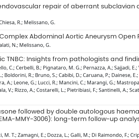
 endovascular repair of aberrant subclavian 
 Chiesa, R.; Melissano, G.
in Complex Abdominal Aortic Aneurysm Open 
alati, N.; Melissano, G.
ic TNBC: Insights from pathologists and find
lo, C.; Cerbelli, B.; Pignataro, M. G.; Pernazza, A.; Sajjadi, E.;
.; Boldorini, R.; Bruno, S.; Cabibi, D.; Caruana, P.; Dainese, E.
era, A.; Leone, G.; Lucci, R.; Mancini, C.; Marangi, G.; Mastropa
, V.; Rizzo, A.; Costarelli, L.; Pietribiasi, F.; Santinelli, A.; S
sone followed by double autologous haemato
MA-MMY-3006): long-term follow-up analysi
i, M. T.; Zamagni, E.; Dozza, L.; Galli, M.; Di Raimondo, F.; Crip