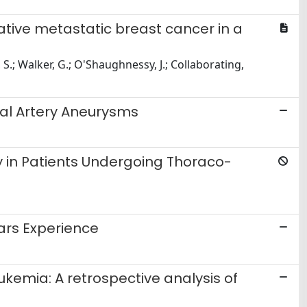
tive metastatic breast cancer in a
, S.; Walker, G.; O'Shaughnessy, J.; Collaborating,
nal Artery Aneurysms
y in Patients Undergoing Thoraco-
ars Experience
ukemia: A retrospective analysis of