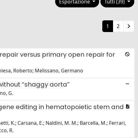
Esportazione
Tutti (39)
1
2
repair versus primary open repair for
; Chiesa, Roberto; Melissano, Germano
without “shaggy aorta”
ano, G.
gene editing in hematopoietic stem and
tti, K.; Carsana, E.; Naldini, M. M.; Barcella, M.; Ferrari,
cco, R.