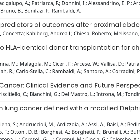
acigalupo, A.; Patriarca, F.; Donnini, I.; Alessandrino, E. P.; Arc
; Bruno, B.; Bonifazi, F.; Rambaldi, A.
 as predictors of outcomes after proximal ab
o, Concetta; Kahlberg, Andrea L; Chiesa, Roberto; Melissan
o HLA-identical donor transplantation for
, M.; Malagola, M.; Ciceri, F.; Arcese, W.; Vallisa, D.; Patriarca
lah, R.; Carlo-Stella, C.; Rambaldi, A.; Santoro, A.; Corradini, P.
ancer: Clinical Evidence and Future Perspe
scitiello, C.; Bianchini, G.; Del Mastro, L.; Introna, M.; Tondin
n lung cancer defined with a modified Delphi
, S.; Andruccioli, M.; Ardizzoia, A.; Assi, A.; Baisi, A.; Bedini,
no, F.; Ottoni, D. B.; Borghesi, A.; Borghetti, P.; Brunelli, A.; B
Catena, L.; Ceresoli, G. L.; Cergnul, M.; Ciocia, G.; Colombo, A.; 