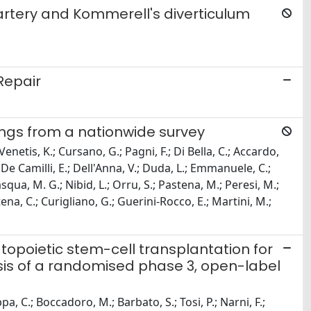
artery and Kommerell's diverticulum
Repair
ings from a nationwide survey
 Venetis, K.; Cursano, G.; Pagni, F.; Di Bella, C.; Accardo,
; De Camilli, E.; Dell'Anna, V.; Duda, L.; Emmanuele, C.;
squa, M. G.; Nibid, L.; Orru, S.; Pastena, M.; Peresi, M.;
catena, C.; Curigliano, G.; Guerini-Rocco, E.; Martini, M.;
poietic stem-cell transplantation for
s of a randomised phase 3, open-label
pa, C.; Boccadoro, M.; Barbato, S.; Tosi, P.; Narni, F.;