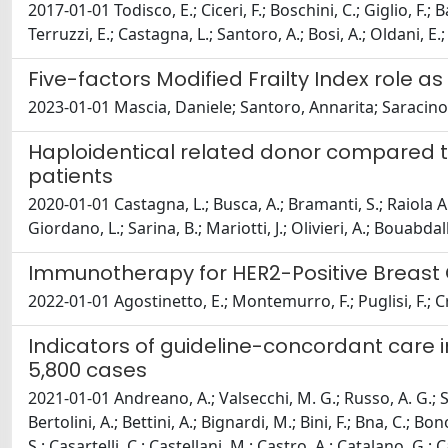
2017-01-01 Todisco, E.; Ciceri, F.; Boschini, C.; Giglio, F.; B
Terruzzi, E.; Castagna, L.; Santoro, A.; Bosi, A.; Oldani, E.
Five-factors Modified Frailty Index role
2023-01-01 Mascia, Daniele; Santoro, Annarita; Saracin
Haploidentical related donor compared t
patients
2020-01-01 Castagna, L.; Busca, A.; Bramanti, S.; Raiola Anna
Giordano, L.; Sarina, B.; Mariotti, J.; Olivieri, A.; Bouabdal
Immunotherapy for HER2-Positive Breast C
2022-01-01 Agostinetto, E.; Montemurro, F.; Puglisi, F.; Cri
Indicators of guideline-concordant care i
5,800 cases
2021-01-01 Andreano, A.; Valsecchi, M. G.; Russo, A. G.; Siena
Bertolini, A.; Bettini, A.; Bignardi, M.; Bini, F.; Bna, C.; Bo
S.; Casartelli, C.; Castellani, M.; Castro, A.; Catalano, G.; 