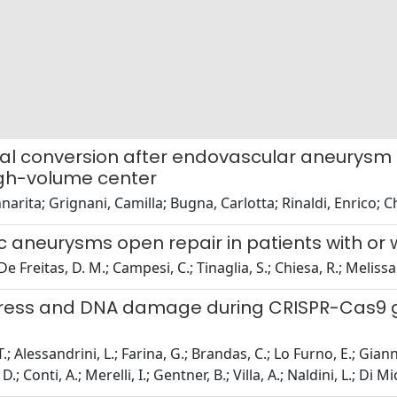
cal conversion after endovascular aneurysm 
igh-volume center
narita; Grignani, Camilla; Bugna, Carlotta; Rinaldi, Enrico
 aneurysms open repair in patients with or 
 De Freitas, D. M.; Campesi, C.; Tinaglia, S.; Chiesa, R.; Meliss
 stress and DNA damage during CRISPR-Cas9 
.; Alessandrini, L.; Farina, G.; Brandas, C.; Lo Furno, E.; Gianne
 D.; Conti, A.; Merelli, I.; Gentner, B.; Villa, A.; Naldini, L.; Di Mi