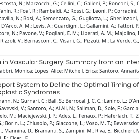
costa, N.; Marzocchi, G.; Cellini, C.; Galieni, P.; Ronconi, S.;
 Fanin, R.; Foa', R.; Rambaldi, A.; Rossi, G.; Leoni, P.; Corradini
cavilla, N.; Bosi, A.; Semenzato, G.; Gugliotta, L.; Gherlinzoni, F
.; D'Arco, A. M.; Levis, A.; Guardigni, L.; Gallamini, A.; Fattori, 
re, N.; Pavone, V.; Pogliani, E. M.; Liberati, A. M.; Majolino, I.
; Rizzoli, V.; Bernasconi, C.; Visani, G.; Pizzuti, M.; La Verde, 
in Vascular Surgery: Summary from an Inter
abbri, Monica; Lopes, Alice; Mitchell, Erica; Santoro, Annari
port System to Define the Optimal Timing o
ysplastic Syndromes
n, N.; Gurnari, C.; Ball, S.; Berrocal, J. C. C.; Lanino, L.; D'A
vevski, V.; Santoro, A.; Al Ali, N.; Sallman, D.; Sole, F.; Garc
o, M.; Maciejewski, J. P.; Ades, L.; Fenaux, P.; Haferlach, T.; Ze
G.; Borin, L.; Chiusolo, P.; Giaccone, L.; Voso, M. T.; Bewersdorf
 Mannina, D.; Bramanti, S.; Zampini, M.; Riva, E.; Bicchieri, M.; 
F.; Ciceri, F.