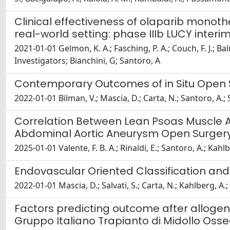
Clinical effectiveness of olaparib mono
real-world setting: phase IIIb LUCY interi
2021-01-01 Gelmon, K. A.; Fasching, P. A.; Couch, F. J.; Bal
Investigators; Bianchini, G; Santoro, A
Contemporary Outcomes of in Situ Open Su
2022-01-01 Bilman, V.; Mascia, D.; Carta, N.; Santoro, A.; 
Correlation Between Lean Psoas Muscle Ar
Abdominal Aortic Aneurysm Open Surger
2025-01-01 Valente, F. B. A.; Rinaldi, E.; Santoro, A.; Kahl
Endovascular Oriented Classification and
2022-01-01 Mascia, D.; Salvati, S.; Carta, N.; Kahlberg, A.;
Factors predicting outcome after allogene
Gruppo Italiano Trapianto di Midollo Oss