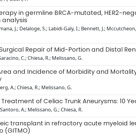
therapy in germline BRCA-mutated, HER2-nega
m analysis
mana, J.; Delaloge, S.; Labidi-Galy, I.; Bennett, J.; Mccutcheon
rgical Repair of Mid-Portion and Distal Re
Saracino, C.; Chiesa, R.; Melissano, G.
ea and Incidence of Morbidity and Mortalit
y
berg, A.; Chiesa, R.; Melissano, G.
 Treatment of Celiac Trunk Aneurysms: 10 Ye
 Santoro, A.; Melissano, G.; Chiesa, R.
ic transplant in refractory acute myeloid le
eo (GITMO)