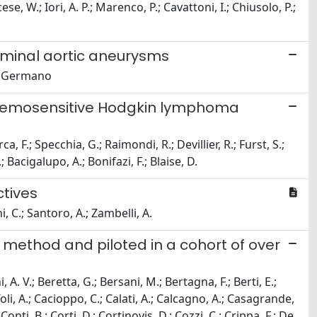
ese, W.; Iori, A. P.; Marenco, P.; Cavattoni, I.; Chiusolo, P.;
dominal aortic aneurysms
o, Germano
 chemosensitive Hodgkin lymphoma
, F.; Specchia, G.; Raimondi, R.; Devillier, R.; Furst, S.;
; Bacigalupo, A.; Bonifazi, F.; Blaise, D.
ctives
i, C.; Santoro, A.; Zambelli, A.
 method and piloted in a cohort of over
 A. V.; Beretta, G.; Bersani, M.; Bertagna, F.; Berti, E.;
uffoli, A.; Cacioppo, C.; Calati, A.; Calcagno, A.; Casagrande,
Conti, B.; Corti, D.; Cortinovis, D.; Cozzi, C.; Crippa, F.; De