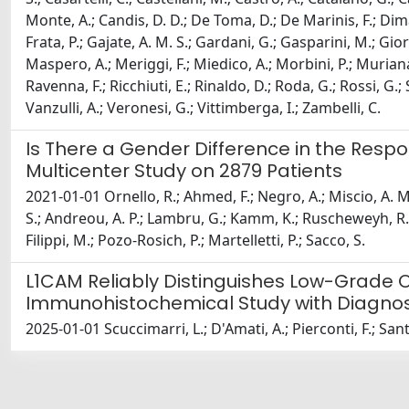
Monte, A.; Candis, D. D.; De Toma, D.; De Marinis, F.; Dimarco,
Frata, P.; Gajate, A. M. S.; Gardani, G.; Gasparini, M.; Gior
Maspero, A.; Meriggi, F.; Miedico, A.; Morbini, P.; Muriana, 
Ravenna, F.; Ricchiuti, E.; Rinaldo, D.; Roda, G.; Rossi, G.; San
Vanzulli, A.; Veronesi, G.; Vittimberga, I.; Zambelli, C.
Is There a Gender Difference in the Resp
Multicenter Study on 2879 Patients
2021-01-01 Ornello, R.; Ahmed, F.; Negro, A.; Miscio, A. M.; 
S.; Andreou, A. P.; Lambru, G.; Kamm, K.; Ruscheweyh, R.; 
Filippi, M.; Pozo-Rosich, P.; Martelletti, P.; Sacco, S.
L1CAM Reliably Distinguishes Low-Grade O
Immunohistochemical Study with Diagnost
2025-01-01 Scuccimarri, L.; D'Amati, A.; Pierconti, F.; Sant