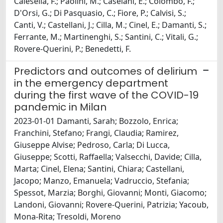
Calesella, F.; Paolini, M.; Caselani, E.; Colombo, F.;
D'Orsi, G.; Di Pasquasio, C.; Fiore, P.; Calvisi, S.;
Canti, V.; Castellani, J.; Cilla, M.; Cinel, E.; Damanti, S.;
Ferrante, M.; Martinenghi, S.; Santini, C.; Vitali, G.;
Rovere-Querini, P.; Benedetti, F.
Predictors and outcomes of delirium
in the emergency department
during the first wave of the COVID-19
pandemic in Milan
2023-01-01 Damanti, Sarah; Bozzolo, Enrica;
Franchini, Stefano; Frangi, Claudia; Ramirez,
Giuseppe Alvise; Pedroso, Carla; Di Lucca,
Giuseppe; Scotti, Raffaella; Valsecchi, Davide; Cilla,
Marta; Cinel, Elena; Santini, Chiara; Castellani,
Jacopo; Manzo, Emanuela; Vadruccio, Stefania;
Spessot, Marzia; Borghi, Giovanni; Monti, Giacomo;
Landoni, Giovanni; Rovere-Querini, Patrizia; Yacoub,
Mona-Rita; Tresoldi, Moreno