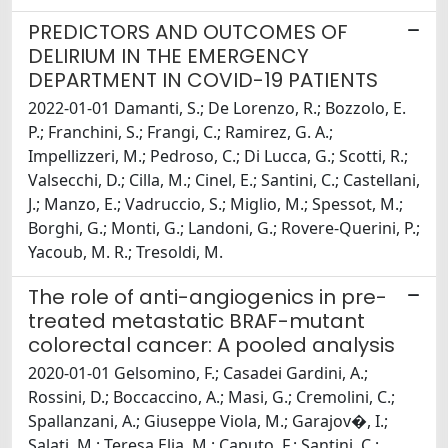
PREDICTORS AND OUTCOMES OF
DELIRIUM IN THE EMERGENCY
DEPARTMENT IN COVID-19 PATIENTS
2022-01-01 Damanti, S.; De Lorenzo, R.; Bozzolo, E.
P.; Franchini, S.; Frangi, C.; Ramirez, G. A.;
Impellizzeri, M.; Pedroso, C.; Di Lucca, G.; Scotti, R.;
Valsecchi, D.; Cilla, M.; Cinel, E.; Santini, C.; Castellani,
J.; Manzo, E.; Vadruccio, S.; Miglio, M.; Spessot, M.;
Borghi, G.; Monti, G.; Landoni, G.; Rovere-Querini, P.;
Yacoub, M. R.; Tresoldi, M.
The role of anti-angiogenics in pre-
treated metastatic BRAF-mutant
colorectal cancer: A pooled analysis
2020-01-01 Gelsomino, F.; Casadei Gardini, A.;
Rossini, D.; Boccaccino, A.; Masi, G.; Cremolini, C.;
Spallanzani, A.; Giuseppe Viola, M.; Garajov�, I.;
Salati, M.; Teresa Elia, M.; Caputo, F.; Santini, C.;