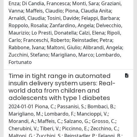
Enza; Di Candia, Francesca; Monti, Sara; Graziani,
Vanna; Maffeis, Claudio; Piona, Claudia Anita;
Arnaldi, Claudia; Tosini, Davide; Felappi, Barbara;
Roppolo, Rosalia; Zanfardino, Angela; Delvecchio,
Maurizio; Lo Presti, Donatella; Calzi, Elena; Ripoli,
Carlo; Franceschi, Roberto; Reinstadler, Petra;
Rabbone, Ivana; Maltoni, Giulio; Alibrandi, Angela;
Zucchini, Stefano; Marigliano, Marco; Lombardo,
Fortunato
Time in tight range in automated
insulin delivery system users: Real-
world data from children and
adolescents with type 1 diabetes
2024-01-01 Piona, C.; Passanisi, S.; Bombaci, B.;
Marigliano, M.; Lombardo, F.; Mancioppi, V.;
Morandi, A.; Maffeis, C.; Salzano, G.; Grosso, C.;
Cherubini, V.; Tiberi, V.; Piccinno, E.; Zecchino, C.;
Maltoni, G.; Zucchini, S.; Reinstadler, P.; Felappi, B.;