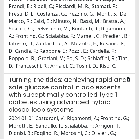
Prandi, E.; Ripoli, C.; Ricciardi, M. R.; Stamati, F.;
Presti, D. L.; Costanza, G.; Pezzino, G.; Monti, S.; De
Marco, R.; Calzi, E.; Minuto, N.; Bassi, M.; Bratta, A.;
Spacco, G.; Delvecchio, M.; Bonfanti, R.; Rigamonti,
A.; Frontino, G.; Scialabba, F.; Mameli, C.; Predieri, B.;
Iafusco, D.; Zanfardino, A.; Mozzillo, E.; Rosanio, F.;
Di Candia, F.; Rabbone, I.; Pozzi, E.; Cardella, F.;
Roppolo, R.; Graziani, V.; Bo, S. D.; Schiaffini, R.; Tinti,
D.; Franceschi, R.; Arnaldi, C.; Tosini, D.; Riso, C.
Turning the tides: achieving rapid and
safe glucose control in adolescents
with suboptimally controlled type 1
diabetes using advanced hybrid
closed loop systems
2024-01-01 Castorani, V.; Rigamonti, A.; Frontino, G.;
Morotti, E.; Sandullo, F.; Scialabba, F.; Arrigoni, F.;
Dionisi, B.; Foglino, R.; Morosini, C.; Olivieri, G.;