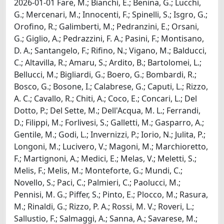
2026-01-01 Fare, M.; Bianchi, E.; Benina, G.; Lucchi,
G.; Mercenari, M.; Innocenti, F.; Spinelli, S.; Isgro, G.;
Orofino, R.; Galimberti, M.; Pedranzini, E.; Orsani,
G.; Giglio, A.; Pedrazzini, F. A.; Pasini, F.; Montisano,
D. A.; Santangelo, F.; Rifino, N.; Vigano, M.; Balducci,
C.; Altavilla, R.; Amaru, S.; Ardito, B.; Bartolomei, L.;
Bellucci, M.; Bigliardi, G.; Boero, G.; Bombardi, R.;
Bosco, G.; Bosone, I.; Calabrese, G.; Caputi, L.; Rizzo,
A. C.; Cavallo, R.; Chiti, A.; Coco, E.; Concari, L.; Del
Dotto, P.; Del Sette, M.; Dell'Acqua, M. L.; Ferrandi,
D.; Filippi, M.; Forlivesi, S.; Galletti, M.; Gasparro, A.;
Gentile, M.; Godi, L.; Invernizzi, P.; Iorio, N.; Julita, P.;
Longoni, M.; Lucivero, V.; Magoni, M.; Marchioretto,
F.; Martignoni, A.; Medici, E.; Melas, V.; Meletti, S.;
Melis, F.; Melis, M.; Monteforte, G.; Mundi, C.;
Novello, S.; Paci, C.; Palmieri, C.; Paolucci, M.;
Pennisi, M. G.; Piffer, S.; Pinto, E.; Plocco, M.; Rasura,
M.; Rinaldi, G.; Rizzo, P. A.; Rossi, M. V.; Roveri, L.;
Sallustio, F.; Salmaggi, A.; Sanna, A.; Savarese, M.;