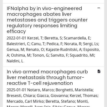
IFNalpha by in vivo-engineered
macrophages abates liver
metastases and triggers counter
regulatory responses limiting
efficacy
2022-01-01 Kerzel, T; Beretta, S; Scamardella, E;
Balestrieri, C; Canu, T; Pedica, F; Norata, R; Sergi, Ls;
Genua, M; Renato, O; Kajaste-Rudnitski, A; Esposito,
A; Oshima, M; Tonon, G; Sanvito, F; Squadrito, Ml;
Naldini, L
In vivo armed macrophages curb
liver metastasis through tumor-
reactive T-cell rejuvenation
2025-01-01 Notaro, Marco; Borghetti, Maristella;
Bresesti, Chiara; Giacca, Giovanna; Kerzel, Thomas;
Mercado, Carl Mirko; Beretta, Stefano; Monti,