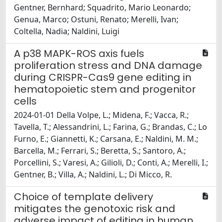
Gentner, Bernhard; Squadrito, Mario Leonardo;
Genua, Marco; Ostuni, Renato; Merelli, Ivan;
Coltella, Nadia; Naldini, Luigi
A p38 MAPK-ROS axis fuels
proliferation stress and DNA damage
during CRISPR-Cas9 gene editing in
hematopoietic stem and progenitor
cells
2024-01-01 Della Volpe, L.; Midena, F.; Vacca, R.;
Tavella, T.; Alessandrini, L.; Farina, G.; Brandas, C.; Lo
Furno, E.; Giannetti, K.; Carsana, E.; Naldini, M. M.;
Barcella, M.; Ferrari, S.; Beretta, S.; Santoro, A.;
Porcellini, S.; Varesi, A.; Gilioli, D.; Conti, A.; Merelli, I.;
Gentner, B.; Villa, A.; Naldini, L.; Di Micco, R.
Choice of template delivery
mitigates the genotoxic risk and
adverse impact of editing in human