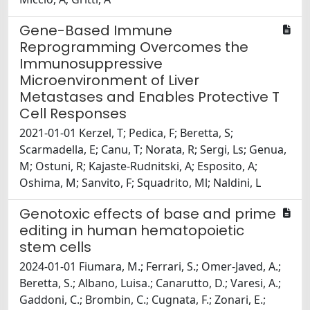
Gene-Based Immune
Reprogramming Overcomes the
Immunosuppressive
Microenvironment of Liver
Metastases and Enables Protective T
Cell Responses
2021-01-01 Kerzel, T; Pedica, F; Beretta, S;
Scarmadella, E; Canu, T; Norata, R; Sergi, Ls; Genua,
M; Ostuni, R; Kajaste-Rudnitski, A; Esposito, A;
Oshima, M; Sanvito, F; Squadrito, Ml; Naldini, L
Genotoxic effects of base and prime
editing in human hematopoietic
stem cells
2024-01-01 Fiumara, M.; Ferrari, S.; Omer-Javed, A.;
Beretta, S.; Albano, Luisa.; Canarutto, D.; Varesi, A.;
Gaddoni, C.; Brombin, C.; Cugnata, F.; Zonari, E.;