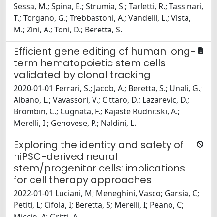
Sessa, M.; Spina, E.; Strumia, S.; Tarletti, R.; Tassinari,
T.; Torgano, G.; Trebbastoni, A.; Vandelli, L.; Vista,
M.; Zini, A.; Toni, D.; Beretta, S.
Efficient gene editing of human long-
term hematopoietic stem cells
validated by clonal tracking
2020-01-01 Ferrari, S.; Jacob, A.; Beretta, S.; Unali, G.;
Albano, L.; Vavassori, V.; Cittaro, D.; Lazarevic, D.;
Brombin, C.; Cugnata, F.; Kajaste Rudnitski, A.;
Merelli, I.; Genovese, P.; Naldini, L.
Exploring the identity and safety of
hiPSC-derived neural
stem/progenitor cells: implications
for cell therapy approaches
2022-01-01 Luciani, M; Meneghini, Vasco; Garsia, C;
Petiti, L; Cifola, I; Beretta, S; Merelli, I; Peano, C;
Miccio, A; Gritti, A