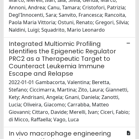
Marco; Merelli, Ivan; Iaia, Silvia; Genua, Marco;
Annoni, Andrea; Canu, Tamara; Cristofori, Patrizia;
Degl'Innocenti, Sara; Sanvito, Francesca; Rancoita,
Paola Maria Vittoria; Ostuni, Renato; Gregori, Silvia;
Naldini, Luigi; Squadrito, Mario Leonardo
Integrated Multiomic Profiling
Identifies the Epigenetic Regulator
PRC2 as a Therapeutic Target to
Counteract Leukemia Immune
Escape and Relapse
2022-01-01 Gambacorta, Valentina; Beretta,
Stefano; Ciccimarra, Martina; Zito, Laura; Giannetti,
Kety; Andrisani, Angela; Gnani, Daniela; Zanotti,
Lucia; Oliveira, Giacomo; Carrabba, Matteo
Giovanni; Cittaro, Davide; Merelli, Ivan; Ciceri, Fabio;
di Micco, Raffaella; Vago, Luca
In vivo macrophage engineering