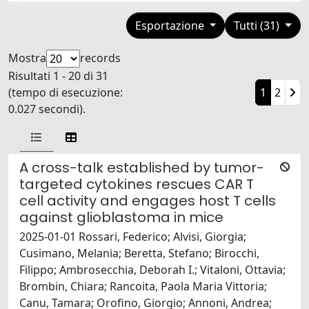
Esportazione
Tutti (31)
Mostra
records
Risultati 1 - 20 di 31
(tempo di esecuzione:
1
2
0.027 secondi).
A cross-talk established by tumor-
targeted cytokines rescues CAR T
cell activity and engages host T cells
against glioblastoma in mice
2025-01-01 Rossari, Federico; Alvisi, Giorgia;
Cusimano, Melania; Beretta, Stefano; Birocchi,
Filippo; Ambrosecchia, Deborah I.; Vitaloni, Ottavia;
Brombin, Chiara; Rancoita, Paola Maria Vittoria;
Canu, Tamara; Orofino, Giorgio; Annoni, Andrea;