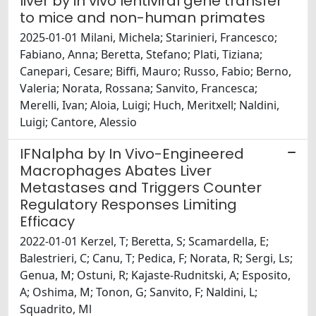
liver by in vivo lentiviral gene transfer
to mice and non-human primates
2025-01-01 Milani, Michela; Starinieri, Francesco;
Fabiano, Anna; Beretta, Stefano; Plati, Tiziana;
Canepari, Cesare; Biffi, Mauro; Russo, Fabio; Berno,
Valeria; Norata, Rossana; Sanvito, Francesca;
Merelli, Ivan; Aloia, Luigi; Huch, Meritxell; Naldini,
Luigi; Cantore, Alessio
IFNalpha by In Vivo-Engineered
Macrophages Abates Liver
Metastases and Triggers Counter
Regulatory Responses Limiting
Efficacy
2022-01-01 Kerzel, T; Beretta, S; Scamardella, E;
Balestrieri, C; Canu, T; Pedica, F; Norata, R; Sergi, Ls;
Genua, M; Ostuni, R; Kajaste-Rudnitski, A; Esposito,
A; Oshima, M; Tonon, G; Sanvito, F; Naldini, L;
Squadrito, Ml