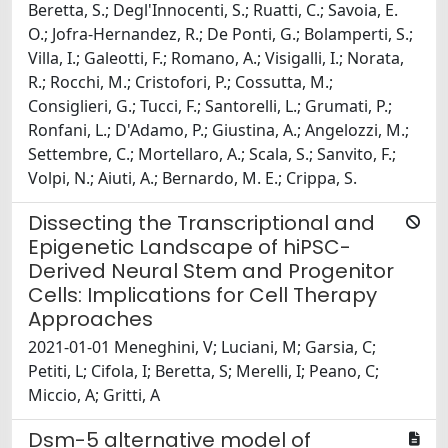
Beretta, S.; Degl'Innocenti, S.; Ruatti, C.; Savoia, E.
O.; Jofra-Hernandez, R.; De Ponti, G.; Bolamperti, S.;
Villa, I.; Galeotti, F.; Romano, A.; Visigalli, I.; Norata,
R.; Rocchi, M.; Cristofori, P.; Cossutta, M.;
Consiglieri, G.; Tucci, F.; Santorelli, L.; Grumati, P.;
Ronfani, L.; D'Adamo, P.; Giustina, A.; Angelozzi, M.;
Settembre, C.; Mortellaro, A.; Scala, S.; Sanvito, F.;
Volpi, N.; Aiuti, A.; Bernardo, M. E.; Crippa, S.
Dissecting the Transcriptional and
Epigenetic Landscape of hiPSC-
Derived Neural Stem and Progenitor
Cells: Implications for Cell Therapy
Approaches
2021-01-01 Meneghini, V; Luciani, M; Garsia, C;
Petiti, L; Cifola, I; Beretta, S; Merelli, I; Peano, C;
Miccio, A; Gritti, A
Dsm-5 alternative model of