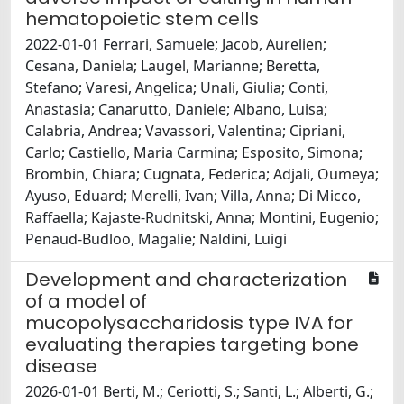
hematopoietic stem cells
2022-01-01 Ferrari, Samuele; Jacob, Aurelien;
Cesana, Daniela; Laugel, Marianne; Beretta,
Stefano; Varesi, Angelica; Unali, Giulia; Conti,
Anastasia; Canarutto, Daniele; Albano, Luisa;
Calabria, Andrea; Vavassori, Valentina; Cipriani,
Carlo; Castiello, Maria Carmina; Esposito, Simona;
Brombin, Chiara; Cugnata, Federica; Adjali, Oumeya;
Ayuso, Eduard; Merelli, Ivan; Villa, Anna; Di Micco,
Raffaella; Kajaste-Rudnitski, Anna; Montini, Eugenio;
Penaud-Budloo, Magalie; Naldini, Luigi
Development and characterization
of a model of
mucopolysaccharidosis type IVA for
evaluating therapies targeting bone
disease
2026-01-01 Berti, M.; Ceriotti, S.; Santi, L.; Alberti, G.;