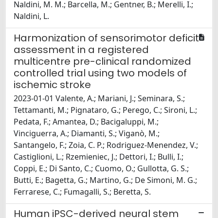
Naldini, M. M.; Barcella, M.; Gentner, B.; Merelli, I.;
Naldini, L.
Harmonization of sensorimotor deficit
assessment in a registered
multicentre pre-clinical randomized
controlled trial using two models of
ischemic stroke
2023-01-01 Valente, A.; Mariani, J.; Seminara, S.;
Tettamanti, M.; Pignataro, G.; Perego, C.; Sironi, L.;
Pedata, F.; Amantea, D.; Bacigaluppi, M.;
Vinciguerra, A.; Diamanti, S.; Viganò, M.;
Santangelo, F.; Zoia, C. P.; Rodriguez-Menendez, V.;
Castiglioni, L.; Rzemieniec, J.; Dettori, I.; Bulli, I.;
Coppi, E.; Di Santo, C.; Cuomo, O.; Gullotta, G. S.;
Butti, E.; Bagetta, G.; Martino, G.; De Simoni, M. G.;
Ferrarese, C.; Fumagalli, S.; Beretta, S.
Human iPSC-derived neural stem