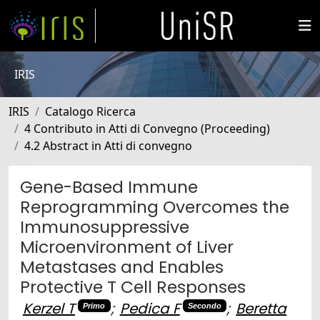
IRIS
IRIS
Catalogo Ricerca
4 Contributo in Atti di Convegno (Proceeding)
4.2 Abstract in Atti di convegno
Gene-Based Immune
Reprogramming Overcomes the
Immunosuppressive
Microenvironment of Liver
Metastases and Enables
Protective T Cell Responses
Kerzel T
;
Pedica F
;
Beretta
Primo
Secondo