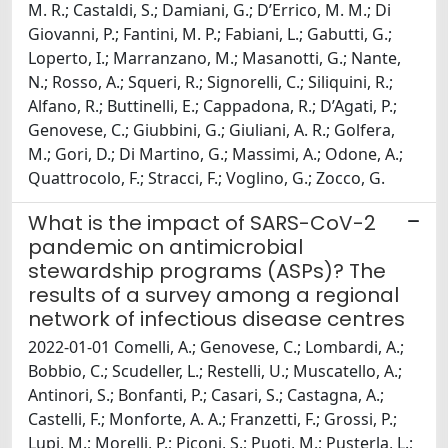
M. R.; Castaldi, S.; Damiani, G.; D’Errico, M. M.; Di
Giovanni, P.; Fantini, M. P.; Fabiani, L.; Gabutti, G.;
Loperto, I.; Marranzano, M.; Masanotti, G.; Nante,
N.; Rosso, A.; Squeri, R.; Signorelli, C.; Siliquini, R.;
Alfano, R.; Buttinelli, E.; Cappadona, R.; D’Agati, P.;
Genovese, C.; Giubbini, G.; Giuliani, A. R.; Golfera,
M.; Gori, D.; Di Martino, G.; Massimi, A.; Odone, A.;
Quattrocolo, F.; Stracci, F.; Voglino, G.; Zocco, G.
What is the impact of SARS-CoV-2
pandemic on antimicrobial
stewardship programs (ASPs)? The
results of a survey among a regional
network of infectious disease centres
2022-01-01 Comelli, A.; Genovese, C.; Lombardi, A.;
Bobbio, C.; Scudeller, L.; Restelli, U.; Muscatello, A.;
Antinori, S.; Bonfanti, P.; Casari, S.; Castagna, A.;
Castelli, F.; Monforte, A. A.; Franzetti, F.; Grossi, P.;
Lupi, M.; Morelli, P.; Piconi, S.; Puoti, M.; Pusterla, L.;