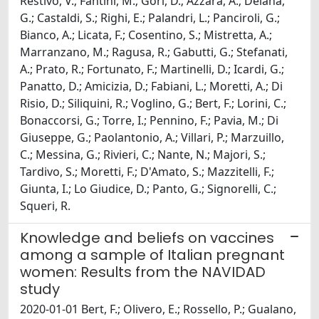
Restivo, V.; Fantini, M.; Gori, D.; Azzara, A.; Deiana,
G.; Castaldi, S.; Righi, E.; Palandri, L.; Panciroli, G.;
Bianco, A.; Licata, F.; Cosentino, S.; Mistretta, A.;
Marranzano, M.; Ragusa, R.; Gabutti, G.; Stefanati,
A.; Prato, R.; Fortunato, F.; Martinelli, D.; Icardi, G.;
Panatto, D.; Amicizia, D.; Fabiani, L.; Moretti, A.; Di
Risio, D.; Siliquini, R.; Voglino, G.; Bert, F.; Lorini, C.;
Bonaccorsi, G.; Torre, I.; Pennino, F.; Pavia, M.; Di
Giuseppe, G.; Paolantonio, A.; Villari, P.; Marzuillo,
C.; Messina, G.; Rivieri, C.; Nante, N.; Majori, S.;
Tardivo, S.; Moretti, F.; D'Amato, S.; Mazzitelli, F.;
Giunta, I.; Lo Giudice, D.; Panto, G.; Signorelli, C.;
Squeri, R.
Knowledge and beliefs on vaccines
among a sample of Italian pregnant
women: Results from the NAVIDAD
study
2020-01-01 Bert, F.; Olivero, E.; Rossello, P.; Gualano,