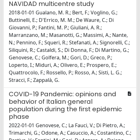
NAVIDAD multicentre study
2018-01-01 Gualano, M. R.; Bert, F.; Voglino, G.;
Buttinelli, E.; D'Errico, M. M.; De Waure, C.; Di
Giovanni, P.; Fantini, M. P.; Giuliani, A. R.;
Marranzano, M.; Masanotti, G.; Massimi, A.; Nante,
N.; Pennino, F.; Squeri, R.; Stefanati, A.; Signorelli, C.;
Siliquini, R.; Castaldi, S.; Di Donna, F.; Di Martino, G.;
Genovese, C.; Golfera, M.; Gori, D.; Greco, P.;
Loperto, I.; Miduri, A.; Olivero, E.; Prospero, E.;
Quattrocolo, F.; Rossello, P.; Rosso, A.; Sisti, L. G.;
Stracci, F.; Zappalà, G.
COVID-19 Pandemic: opinions and
behavior of Italian general
population during the first epidemic
phase
2022-01-01 Genovese, C.; La Fauci, V.; Di Pietro, A.;
Trimarchi, G.; Odone, A.; Casuccio, A.; Costantino, C.;