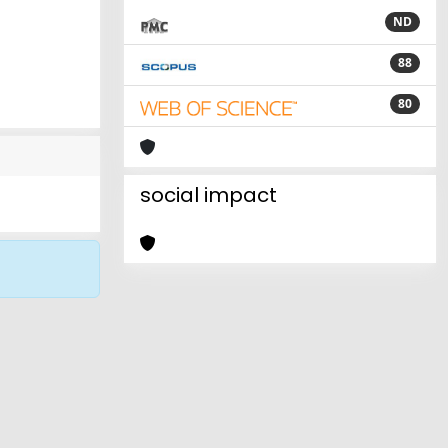
ND
88
80
social impact