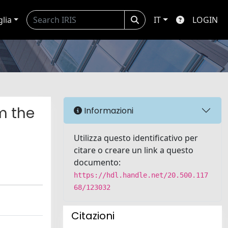
glia
IT
LOGIN
m the
Informazioni
Utilizza questo identificativo per
citare o creare un link a questo
documento:
https://hdl.handle.net/20.500.117
68/123032
Citazioni