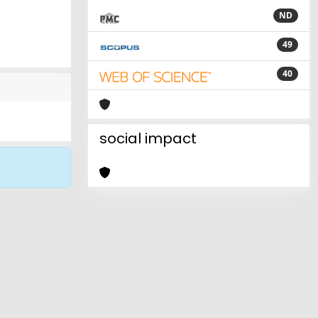
ND
49
40
social impact