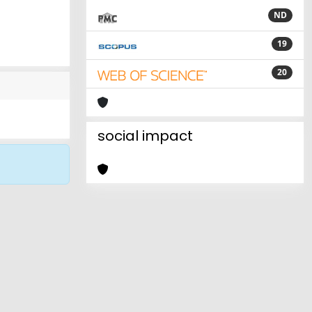
ND
19
20
social impact