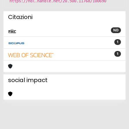
https://hdl.handle.net/20.500.11768/100690
Citazioni
ND
1
1
social impact
Powered by
IRIS
-
about IRIS
-