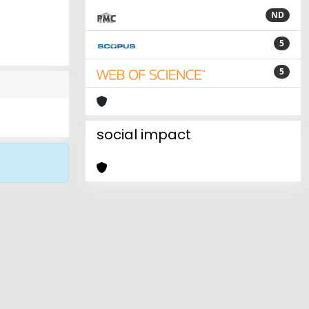
ND
5
5
social impact