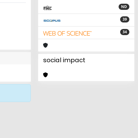
ND
39
34
social impact