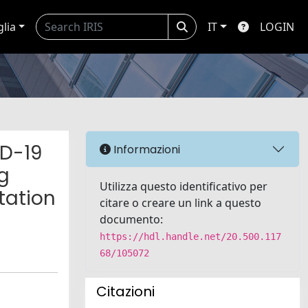
glia
IT
LOGIN
ID-19
Informazioni
g
Utilizza questo identificativo per
tation
citare o creare un link a questo
documento:
https://hdl.handle.net/20.500.117
68/105072
Citazioni