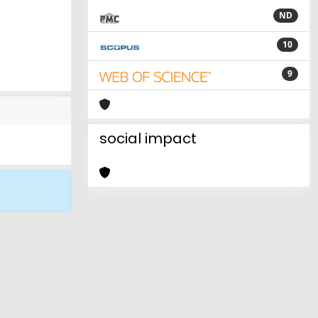
ND
10
9
social impact