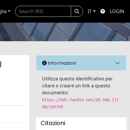
glia
IT
LOGIN
l
Informazioni
Utilizza questo identificativo per
citare o creare un link a questo
documento:
https://hdl.handle.net/20.500.117
68/105799
Citazioni