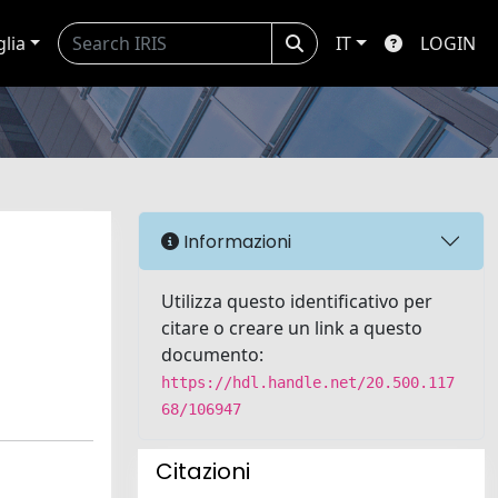
glia
IT
LOGIN
Informazioni
Utilizza questo identificativo per
citare o creare un link a questo
documento:
https://hdl.handle.net/20.500.117
68/106947
Citazioni