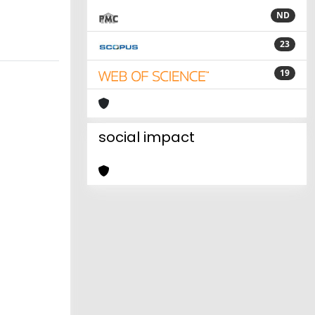
ND
23
19
social impact