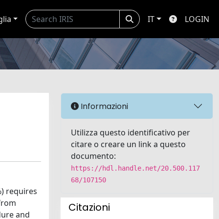
glia
IT
LOGIN
Informazioni
Utilizza questo identificativo per
citare o creare un link a questo
documento:
https://hdl.handle.net/20.500.117
68/107150
) requires
 from
Citazioni
dure and