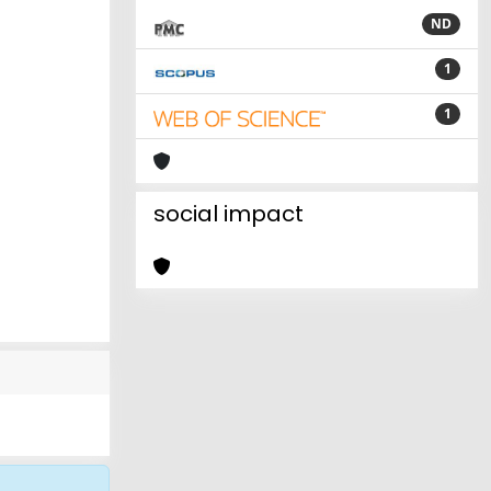
ND
1
1
social impact