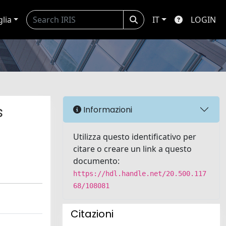
glia
IT
LOGIN
s
Informazioni
Utilizza questo identificativo per
citare o creare un link a questo
documento:
https://hdl.handle.net/20.500.117
68/108081
Citazioni