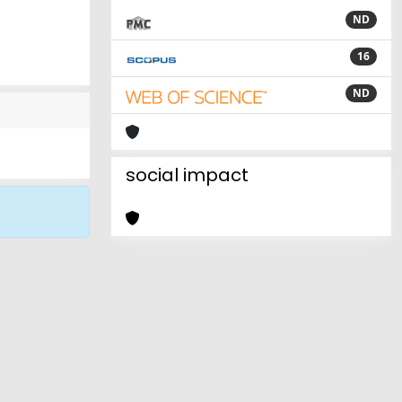
ND
16
ND
social impact