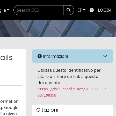
glia
IT
LOGIN
ails
Informazioni
Utilizza questo identificativo per
citare o creare un link a questo
documento:
https://hdl.handle.net/20.500.117
68/108358
nformation
g. Google
Citazioni
f a given