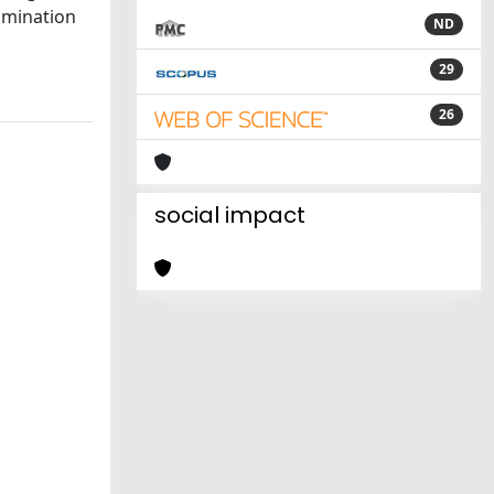
xamination
ND
29
26
social impact