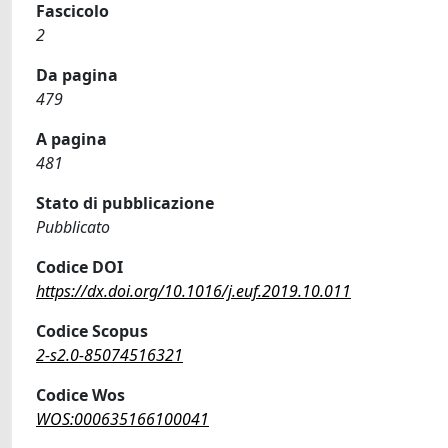
Fascicolo
2
Da pagina
479
A pagina
481
Stato di pubblicazione
Pubblicato
Codice DOI
https://dx.doi.org/10.1016/j.euf.2019.10.011
Codice Scopus
2-s2.0-85074516321
Codice Wos
WOS:000635166100041