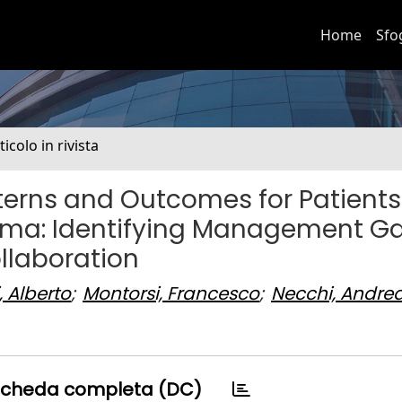
Home
Sfo
ticolo in rivista
erns and Outcomes for Patients
oma: Identifying Management Ga
ollaboration
, Alberto
;
Montorsi, Francesco
;
Necchi, Andre
cheda completa (DC)