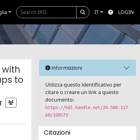
glia
IT
LOGIN
 with
Informazioni
ps to
Utilizza questo identificativo per
citare o creare un link a questo
documento:
a
https://hdl.handle.net/20.500.117
68/108573
Citazioni