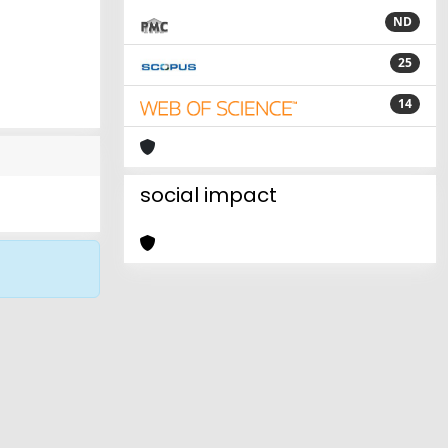
ND
25
14
social impact