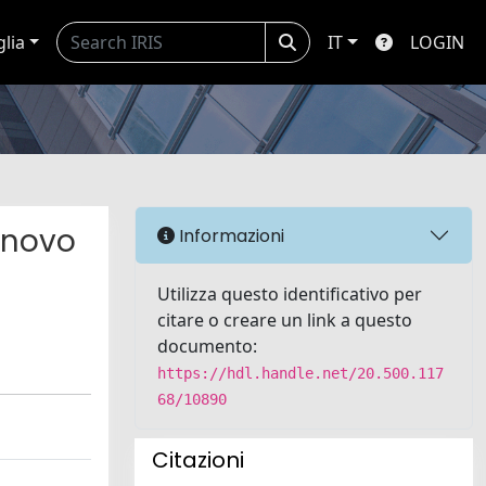
glia
IT
LOGIN
 novo
Informazioni
Utilizza questo identificativo per
citare o creare un link a questo
documento:
https://hdl.handle.net/20.500.117
68/10890
Citazioni